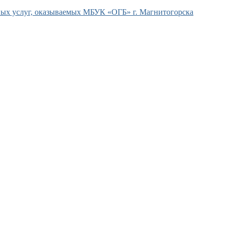
ых услуг, оказываемых МБУК «ОГБ» г. Магнитогорска