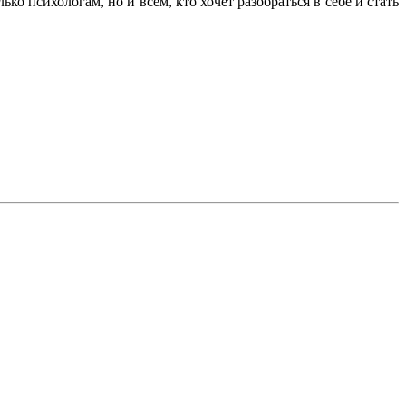
ко психологам, но и всем, кто хочет разобраться в себе и стать