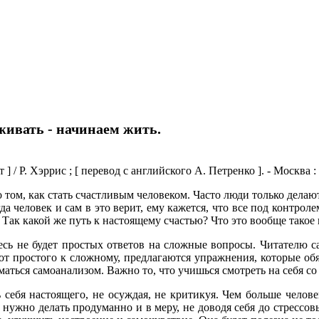
живать - начинаем жить.
] / Р. Хэррис ; [ перевод с английского А. Петренко ]. - Москва :
о том, как стать счастливым человеком. Часто люди только делают
да человек и сам в это верит, ему кажется, что все под контроле
Так какой же путь к настоящему счастью? Что это вообще такое 
десь не будет простых ответов на сложные вопросы. Читателю с
т простого к сложному, предлагаются упражнения, которые обя
аться самоанализом. Важно то, что учишься смотреть на себя со
 себя настоящего, не осуждая, не критикуя. Чем больше челове
е нужно делать продуманно и в меру, не доводя себя до стрессов