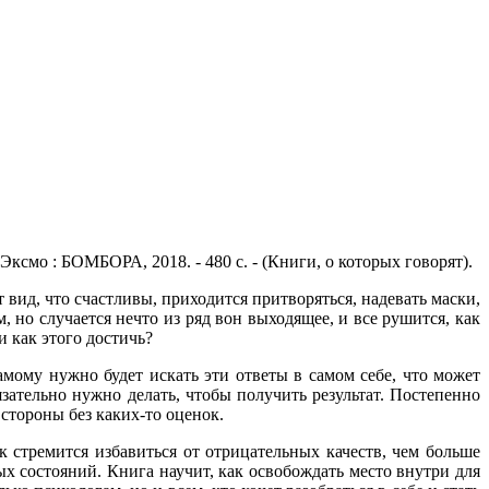
 Эксмо : БОМБОРА, 2018. - 480 с. - (Книги, о которых говорят).
 вид, что счастливы, приходится притворяться, надевать маски,
м, но случается нечто из ряд вон выходящее, и все рушится, как
и как этого достичь?
амому нужно будет искать эти ответы в самом себе, что может
зательно нужно делать, чтобы получить результат. Постепенно
 стороны без каких-то оценок.
к стремится избавиться от отрицательных качеств, чем больше
ых состояний. Книга научит, как освобождать место внутри для