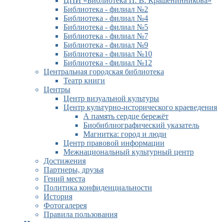
ЦПИ «Библиотека П. В. Крашенинникова»
Библиотека - филиал №2
Библиотека - филиал №4
Библиотека - филиал №5
Библиотека - филиал №7
Библиотека - филиал №9
Библиотека - филиал №10
Библиотека - филиал №12
Центральная городская библиотека
Театр книги
Центры
Центр визуальной культуры
Центр культурно-исторического краеведения
А память сердце бережёт
Биобиблиографический указатель
Магнитка: город и люди
Центр правовой информации
Межнациональный культурный центр
Достижения
Партнеры, друзья
Гений места
Политика конфиденциальности
История
Фотогалерея
Правила пользования