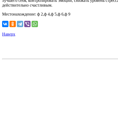
лучшего себя, контролировать эмоции, снижать уровень стресса,
действительно счастливым.
Местонахождение: ф 2,ф 4,ф 5,ф 6,ф 9
Наверх