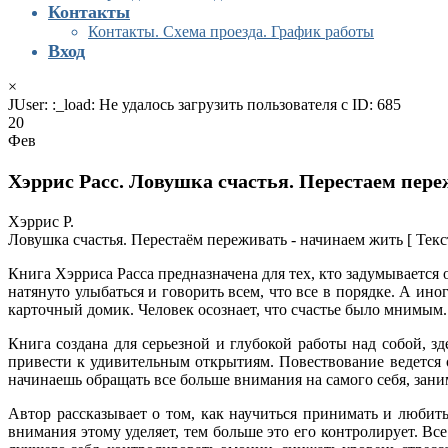
Контакты
Контакты. Схема проезда. График работы
Вход
×
JUser: :_load: Не удалось загрузить пользователя с ID: 685
20
Фев
Хэррис Расс. Ловушка счастья. Перестаем пере
Хэррис Р.
Ловушка счастья. Перестаём переживать - начинаем жить [ Текст 
Книга Хэрриса Расса предназначена для тех, кто задумывается 
натянуто улыбаться и говорить всем, что все в порядке. А иног
карточный домик. Человек осознает, что счастье было мнимым. 
Книга создана для серьезной и глубокой работы над собой, з
привести к удивительным открытиям. Повествование ведется о
начинаешь обращать все больше внимания на самого себя, заним
Автор рассказывает о том, как научиться принимать и любить
внимания этому уделяет, тем больше это его контролирует. Вс