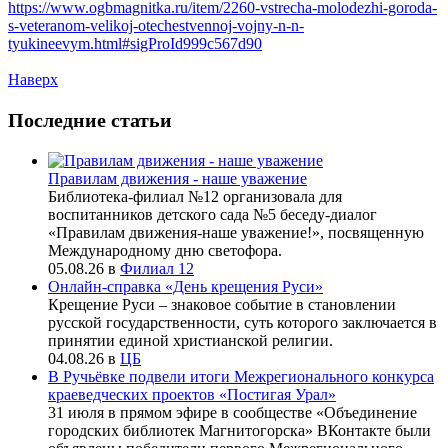
https://www.ogbmagnitka.ru/item/2260-vstrecha-molodezhi-goroda-
s-veteranom-velikoj-otechestvennoj-vojny-n-n-
tyukineevym.html#sigProId999c567d90
Наверх
Последние статьи
Правилам движения - наше уважение
Библиотека-филиал №12 организовала для
воспитанников детского сада №5 беседу-диалог
«Правилам движения-наше уважение!», посвященную
Международному дню светофора.
05.08.26
в
Филиал 12
Онлайн-справка «День крещения Руси»
Крещение Руси – знаковое событие в становлении
русской государственности, суть которого заключается в
принятии единой христианской религии.
04.08.26
в
ЦБ
В Ручьёвке подвели итоги Межрегионального конкурса
краеведческих проектов «Постигая Урал»
31 июля в прямом эфире в сообществе «Объединение
городских библиотек Магнитогорска» ВКонтакте были