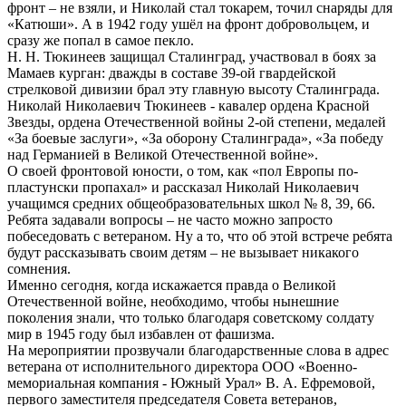
фронт – не взяли, и Николай стал токарем, точил снаряды для
«Катюши». А в 1942 году ушёл на фронт добровольцем, и
сразу же попал в самое пекло.
Н. Н. Тюкинеев защищал Сталинград, участвовал в боях за
Мамаев курган: дважды в составе 39-ой гвардейской
стрелковой дивизии брал эту главную высоту Сталинграда.
Николай Николаевич Тюкинеев - кавалер ордена Красной
Звезды, ордена Отечественной войны 2-ой степени, медалей
«За боевые заслуги», «За оборону Сталинграда», «За победу
над Германией в Великой Отечественной войне».
О своей фронтовой юности, о том, как «пол Европы по-
пластунски пропахал» и рассказал Николай Николаевич
учащимся средних общеобразовательных школ № 8, 39, 66.
Ребята задавали вопросы – не часто можно запросто
побеседовать с ветераном. Ну а то, что об этой встрече ребята
будут рассказывать своим детям – не вызывает никакого
сомнения.
Именно сегодня, когда искажается правда о Великой
Отечественной войне, необходимо, чтобы нынешние
поколения знали, что только благодаря советскому солдату
мир в 1945 году был избавлен от фашизма.
На мероприятии прозвучали благодарственные слова в адрес
ветерана от исполнительного директора ООО «Военно-
мемориальная компания - Южный Урал» В. А. Ефремовой,
первого заместителя председателя Совета ветеранов,