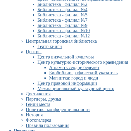
Библиотека - филиал №2
Библиотека - филиал №4
Библиотека - филиал №5
Библиотека - филиал №7
Библиотека - филиал №9
Библиотека - филиал №10
Библиотека - филиал №12
Центральная городская библиотека
Театр книги
Центры
Центр визуальной культуры
Центр культурно-исторического краеведения
А память сердце бережёт
Биобиблиографический указатель
Магнитка: город и люди
Центр правовой информации
Межнациональный культурный центр
Достижения
Партнеры, друзья
Гений места
Политика конфиденциальности
История
Фотогалерея
Правила пользования
Читателям