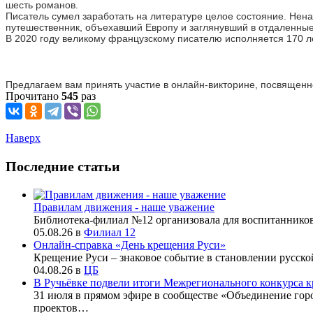
шесть романов.
Писатель сумел заработать на литературе целое состояние. Нен
путешественник, объехавший Европу и заглянувший в отдаленные
В 2020 году великому французскому писателю исполняется 170 ле
Предлагаем вам принять участие в онлайн-викторине, посвященн
Прочитано
545
раз
Наверх
Последние статьи
Правилам движения - наше уважение
Библиотека-филиал №12 организовала для воспитаннико
05.08.26
в
Филиал 12
Онлайн-справка «День крещения Руси»
Крещение Руси – знаковое событие в становлении русско
04.08.26
в
ЦБ
В Ручьёвке подвели итоги Межрегионального конкурса к
31 июля в прямом эфире в сообществе «Объединение го
проектов…