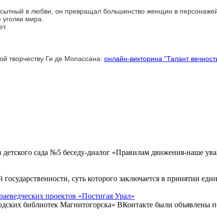
асытный в любви, он превращал большинство женщин в персонажей 
 уголки мира.
т.
ой творчеству Ги де Мопассана:
онлайн-викторина "Талант вечност
в детского сада №5 беседу-диалог «Правилам движения-наше у
й государственности, суть которого заключается в принятии еди
раеведческих проектов «Постигая Урал»
родских библиотек Магнитогорска» ВКонтакте были объявлены п