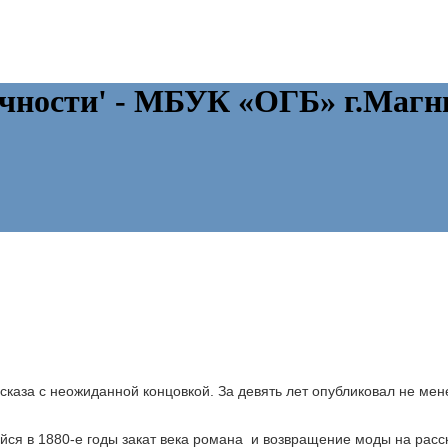
ечности' - МБУК «ОГБ» г.Магн
сказа с неожиданной концовкой. За девять лет опубликовал не мен
я в 1880-е годы закат века романа и возвращение моды на расск