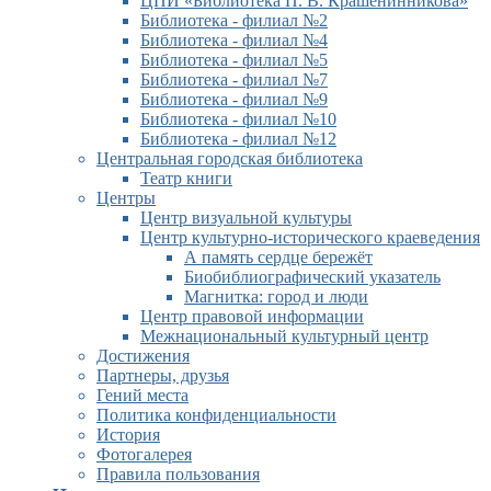
ЦПИ «Библиотека П. В. Крашенинникова»
Библиотека - филиал №2
Библиотека - филиал №4
Библиотека - филиал №5
Библиотека - филиал №7
Библиотека - филиал №9
Библиотека - филиал №10
Библиотека - филиал №12
Центральная городская библиотека
Театр книги
Центры
Центр визуальной культуры
Центр культурно-исторического краеведения
А память сердце бережёт
Биобиблиографический указатель
Магнитка: город и люди
Центр правовой информации
Межнациональный культурный центр
Достижения
Партнеры, друзья
Гений места
Политика конфиденциальности
История
Фотогалерея
Правила пользования