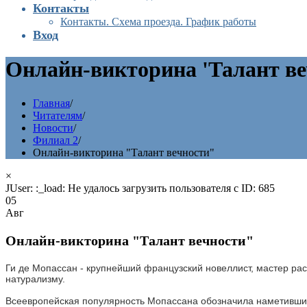
Контакты
Контакты. Схема проезда. График работы
Вход
Онлайн-викторина 'Талант в
Главная
/
Читателям
/
Новости
/
Филиал 2
/
Онлайн-викторина "Талант вечности"
×
JUser: :_load: Не удалось загрузить пользователя с ID: 685
05
Авг
Онлайн-викторина "Талант вечности"
Ги де Мопассан - крупнейший французский новеллист, мастер рас
натурализму.
Всеевропейская популярность Мопассана обозначила наметившийс