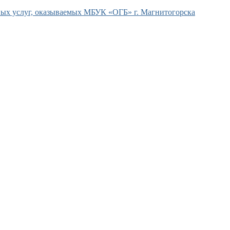
ых услуг, оказываемых МБУК «ОГБ» г. Магнитогорска