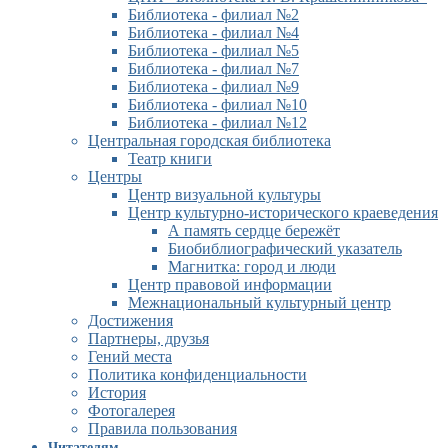
Библиотека - филиал №2
Библиотека - филиал №4
Библиотека - филиал №5
Библиотека - филиал №7
Библиотека - филиал №9
Библиотека - филиал №10
Библиотека - филиал №12
Центральная городская библиотека
Театр книги
Центры
Центр визуальной культуры
Центр культурно-исторического краеведения
А память сердце бережёт
Биобиблиографический указатель
Магнитка: город и люди
Центр правовой информации
Межнациональный культурный центр
Достижения
Партнеры, друзья
Гений места
Политика конфиденциальности
История
Фотогалерея
Правила пользования
Читателям