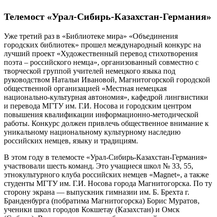
Телемост «Урал-Сибирь-Казахстан-Германия»
Уже третий раз в «Библиотеке мира» «Объединения
городских библиотек» прошел международный конкурс на
лучший проект «Художественный перевод стихотворения
поэта – российского немца», организованный совместно с
творческой группой учителей немецкого языка под
руководством Натальи Ивановой, Магнитогорской городской
общественной организацией «Местная немецкая
национально-культурная автономия», кафедрой лингвистики
и перевода МГTУ им. Г.И. Носова и городским центром
повышения квалификации информационно-методической
работы. Конкурс должен привлечь общественное внимание к
уникальному национальному культурному наследию
российских немцев, языку и традициям.
В этом году в телемосте «Урал-Сибирь-Казахстан-Германия»
участвовали шесть команд. Это учащиеся школ № 33, 55,
этнокультурного клуба российских немцев «Magnet», а также
студенты МГТУ им. Г.И. Носова города Магнитогорска. По ту
сторону экрана — выпускник гимназии им. Б. Брехта г.
Бранденбурга (побратима Магнитогорска) Борис Муратов,
ученики школ городов Кокшетау (Казахстан) и Омск