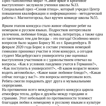
Приз «Библиотеки мира» «Самое яркое и креативое
выступление» заслужили ученики школы №33.
Специальный приз «Синяя птица», который учредил Центр
повышения квалификации и информационно - методической
работы г. Магнитогорска, был вручен команде школы №55.
Ярким этапом конкурса стало живое общение ребят на
немецком и русском языках. Подростков интересовали
увлечения, любимые блюда, музыка, литература, а также одна
из тактичных тем для беседы – это погода! Особенно много
вопросов было задано Борису М. из г. Бранденбурга. В
феврале 2020 года Борис в составе учеников немецкой
гимназии принимал участие в этом конкурсе, а сегодня
студент Магдебургского университета уже оценивал
выступления участников и с удовольствием отвечал на
вопросы. «Как в условиях пандемии учатся в Германии?»,
«Как поступить в университет?», «В каком возрасте можно
водить автомобиль», «Какое ваше любимое блюдо?», «Какая
сейчас погода у вас?»- эти вопросы интересовали всех.
Ребята смогли порадовать друг друга и музыкальными
сюрпризами.
На протяжении всего международного конкурса царила
атмосфера тепла, добра и дружбы между городами и
странами. Этот небольшой по протяженности телемост
благодаря любви к немецкому и русскому языкам и культуре