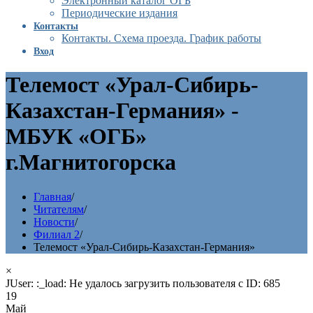
Электронный каталог ОГБ
Периодические издания
Контакты
Контакты. Схема проезда. График работы
Вход
Телемост «Урал-Сибирь-
Казахстан-Германия» -
МБУК «ОГБ»
г.Магнитогорска
Главная
/
Читателям
/
Новости
/
Филиал 2
/
Телемост «Урал-Сибирь-Казахстан-Германия»
×
JUser: :_load: Не удалось загрузить пользователя с ID: 685
19
Май