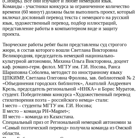
(Сибирь). Все они изучают и любят немецкий язык.
Команды - участники конкурса за ограниченное количество
времени (60 минут) должны были выполнить проект, который
включал дословный перевод текста с немецкого на русский
язык, художественный перевод, подбор иллюстраций,
представление работы в компьютерном виде и защиту
проекта.
Творческие работы ребят были представлены суд строгого
жюри, в состав которого вошли Светлана Викторовна
Великородняя, председатель немецкой национально-
культурной автономии, Михина Ольга Викторовна, доцент
каф. романо-герм. филол. МГТУ им. Г.И. Носова, Раиса
Шариповна Соболева, методист по иностранному языку
ЦПКИМР, Светлана Олеговна Фролова, зав. библиотекой № 2
«Объединения городских библиотек», Анатолий Андреевич
Крель, председатель региональной «ННКА» и Борис Муратов,
студент. Победителями конкурса «Художественный перевод
стихотворения поэта – российского немца» стали:
I место – студенты МГТУ им. Г.И. Носова;
II место – команда РН«Magnet»;
III место – команда из Казахстана.
Специальный приз от Региональной немецкой автономии за
«Самый поэтический перевод» получила команда из Омской
области.