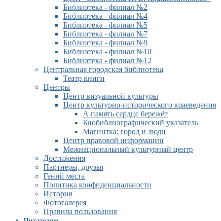
Библиотека - филиал №2
Библиотека - филиал №4
Библиотека - филиал №5
Библиотека - филиал №7
Библиотека - филиал №9
Библиотека - филиал №10
Библиотека - филиал №12
Центральная городская библиотека
Театр книги
Центры
Центр визуальной культуры
Центр культурно-исторического краеведения
А память сердце бережёт
Биобиблиографический указатель
Магнитка: город и люди
Центр правовой информации
Межнациональный культурный центр
Достижения
Партнеры, друзья
Гений места
Политика конфиденциальности
История
Фотогалерея
Правила пользования
Читателям