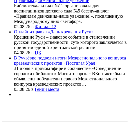
Правилам движения - наше уважение
Библиотека-филиал №12 организовала для
воспитанников детского сада №5 беседу-диалог
«Правилам движения-наше уважение!», посвященную
Международному дню светофора.
05.08.26
в
Филиал 12
Онлайн-справка «День крещения Руси»
Крещение Руси – знаковое событие в становлении
русской государственности, суть которого заключается в
принятии единой христианской религии.
04.08.26
в
ЦБ
В Ручьёвке подвели итоги Межрегионального конкурса
краеведческих проектов «Постигая Урал»
31 июля в прямом эфире в сообществе «Объединение
городских библиотек Магнитогорска» ВКонтакте были
объявлены победители первого Межрегионального
конкурса краеведческих проектов…
03.08.26
в
Гений места