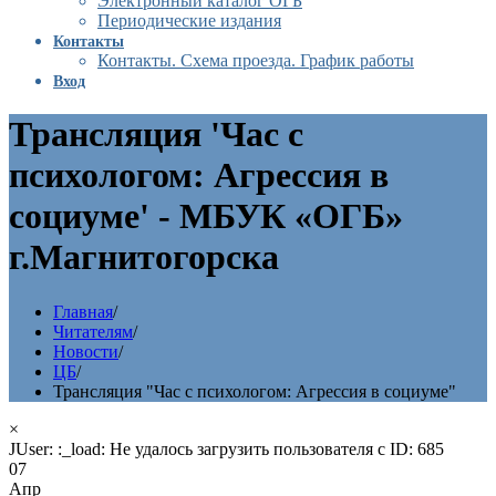
Электронный каталог ОГБ
Периодические издания
Контакты
Контакты. Схема проезда. График работы
Вход
Трансляция 'Час с
психологом: Агрессия в
социуме' - МБУК «ОГБ»
г.Магнитогорска
Главная
/
Читателям
/
Новости
/
ЦБ
/
Трансляция "Час с психологом: Агрессия в социуме"
×
JUser: :_load: Не удалось загрузить пользователя с ID: 685
07
Апр