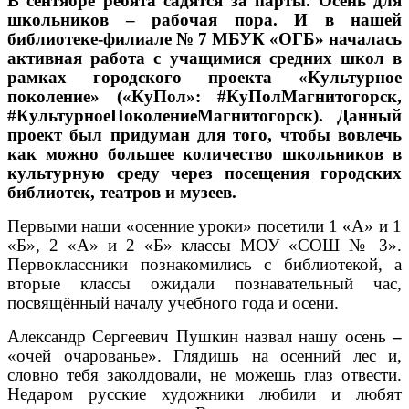
В сентябре ребята садятся за парты. Осень для
школьников – рабочая пора. И в нашей
библиотеке-филиале № 7 МБУК «ОГБ» началась
активная работа с учащимися средних школ в
рамках городского проекта «Культурное
поколение» («КуПол»: #КуПолМагнитогорск,
#КультурноеПоколениеМагнитогорск). Данный
проект был придуман для того, чтобы вовлечь
как можно большее количество школьников в
культурную среду через посещения городских
библиотек, театров и музеев.
Первыми наши «осенние уроки» посетили 1 «А» и 1
«Б», 2 «А» и 2 «Б» классы МОУ «СОШ № 3».
Первоклассники познакомились с библиотекой, а
вторые классы ожидали познавательный час,
посвящённый началу учебного года и осени.
Александр Сергеевич Пушкин назвал нашу осень
–
«очей очарованье». Глядишь на осенний лес и,
словно тебя заколдовали, не можешь глаз отвести.
Недаром русские художники любили и любят