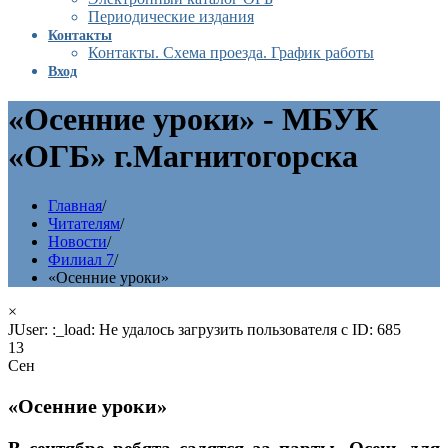
Периодические издания
Контакты
Контакты. Схема проезда. График работы
Вход
«Осенние уроки» - МБУК
«ОГБ» г.Магнитогорска
Главная
/
Читателям
/
Новости
/
Филиал 7
/
«Осенние уроки»
×
JUser: :_load: Не удалось загрузить пользователя с ID: 685
13
Сен
«Осенние уроки»