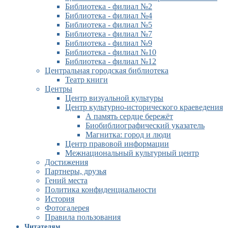
Библиотека - филиал №2
Библиотека - филиал №4
Библиотека - филиал №5
Библиотека - филиал №7
Библиотека - филиал №9
Библиотека - филиал №10
Библиотека - филиал №12
Центральная городская библиотека
Театр книги
Центры
Центр визуальной культуры
Центр культурно-исторического краеведения
А память сердце бережёт
Биобиблиографический указатель
Магнитка: город и люди
Центр правовой информации
Межнациональный культурный центр
Достижения
Партнеры, друзья
Гений места
Политика конфиденциальности
История
Фотогалерея
Правила пользования
Читателям