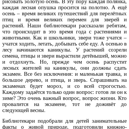
рисовать золотую осень. В эту пору каждая полянка,
каждая лесная опушка просится на полотно. А ещё
осень – время великих путешествий для перелётных
птиц и время великих перемен для зверей и
растений. Наши библиотекари рассказали ребятам,
что происходит в это время года с растениями и
животными. Как и школьники, звери тоже учатся –
учатся ходить, летать, добывать себе еду. А осенью в
лесу начинаются каникулы. У растений созрели
семена, птицы и звери вырастили детёнышей, можно
и отдохнуть. Но, прежде чем осень распустит
лесных жителей на каникулы, они должны сдать
экзамен. Все без исключения: и маленькая травка, и
большое дерево, и птица, и зверь. Спрашивать на
экзаменах будет мороз, и со всей строгостью.
Каждому задаётся только один вопрос: готов ли он к
зиме? Это очень важный вопрос, вопрос жизни. Кто
провалится на экзамене, тот не доживёт до
следующей весны.
Библиотекари подобрали для детей занимательные
факты о живой природе, подготовили книжно-