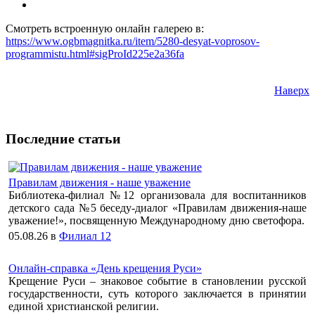
Смотреть встроенную онлайн галерею в:
https://www.ogbmagnitka.ru/item/5280-desyat-voprosov-
programmistu.html#sigProId225e2a36fa
Наверх
Последние статьи
Правилам движения - наше уважение
Библиотека-филиал №12 организовала для воспитанников
детского сада №5 беседу-диалог «Правилам движения-наше
уважение!», посвященную Международному дню светофора.
05.08.26
в
Филиал 12
Онлайн-справка «День крещения Руси»
Крещение Руси – знаковое событие в становлении русской
государственности, суть которого заключается в принятии
единой христианской религии.