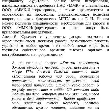
специалисту. Аудиторию больше всего интересовало,
насколько высока потребность ПАО «ММК» в специалистах
ООО «ММК-Информсервис», а также преимущества и
особенности их профессий. Старшеклассников волновал
вопрос, на каких факультетах МГТУ имени Г. И. Носова
можно получить специальности, необходимые для работы в
ООО «ММК-Информсервис», и какие могут быть
привлекательны для девушек.
Алексей Юрьевич с увлечением раскрыл тонкости и
особенности своей любимой работы: возможность работать
удалённо, в любое время и из любой точки мира, быть
хозяином собственного времени; высокая зарплата и
востребованность в программистах.
А на главный вопрос
«Какими качествами
должен обладать человек, чтобы преуспевать в
сфере IT?» Алексей Галыгин ответил так:
«Постоянная работа над собой, повышение
интеллекта, возможность реализовать свой
творческий потенциал. Отношу свою работу к
разряду творчества и хобби. Обязательно надо
любить то дело, которым ты занимаешься, тогда
успех в деле гарантирован. Выбор профессии –
это зачастую судьба человека, поэтому
обязательно нужно помнить, станете ли вы