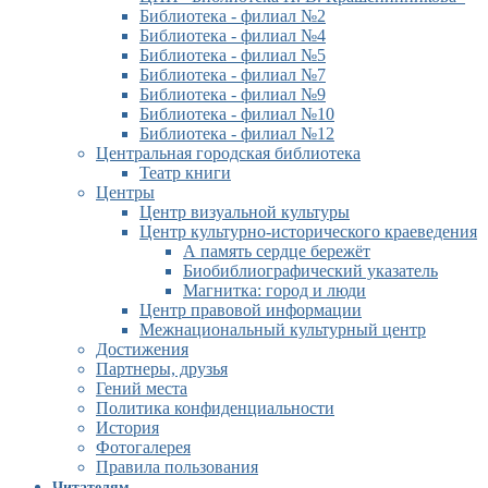
Библиотека - филиал №2
Библиотека - филиал №4
Библиотека - филиал №5
Библиотека - филиал №7
Библиотека - филиал №9
Библиотека - филиал №10
Библиотека - филиал №12
Центральная городская библиотека
Театр книги
Центры
Центр визуальной культуры
Центр культурно-исторического краеведения
А память сердце бережёт
Биобиблиографический указатель
Магнитка: город и люди
Центр правовой информации
Межнациональный культурный центр
Достижения
Партнеры, друзья
Гений места
Политика конфиденциальности
История
Фотогалерея
Правила пользования
Читателям