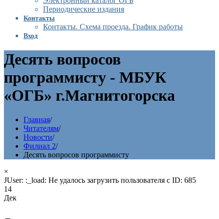
Электронный каталог ОГБ
Периодические издания
Контакты
Контакты. Схема проезда. График работы
Вход
Десять вопросов
программисту - МБУК
«ОГБ» г.Магнитогорска
Главная
/
Читателям
/
Новости
/
Филиал 2
/
Десять вопросов программисту
×
JUser: :_load: Не удалось загрузить пользователя с ID: 685
14
Дек