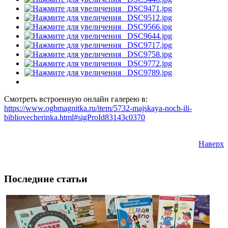
Смотреть встроенную онлайн галерею в:
https://www.ogbmagnitka.ru/item/5732-majskaya-noch-ili-
bibliovecherinka.html#sigProId83143c0370
Наверх
Последние статьи