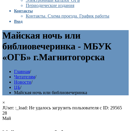
Электронный каталог ОГБ
Периодические издания
Контакты
Контакты. Схема проезда. График работы
Вход
Майская ночь или
библиовечеринка - МБУК
«ОГБ» г.Магнитогорска
Главная
/
Читателям
/
Новости
/
ЦБ
/
Майская ночь или библиовечеринка
×
JUser: :_load: Не удалось загрузить пользователя с ID: 29565
28
Май