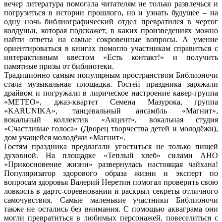
вечер литература помогала читателям не только развлечься и
погрузиться в истории прошлого, но и узнать будущее – на
одну ночь библиографический отдел превратился в чертог
колдуньи, которая подскажет, в каких произведениях можно
найти ответы на самые сокровенные вопросы. А умение
ориентироваться в книгах помогло участникам справиться с
интерактивным квестом «Есть контакт!» и получить
памятные призы от библиотеки.
Традиционно самым популярным пространством Библионочи
стала музыкальная площадка. Гостей праздника заряжали
драйвом и погружали в лирическое настроение кавер-группа
«МЕТЕО», джаз-квартет Семена Мазурока, группа
«KARUNIKA», танцевальный ансамбль «Магнит»,
вокальный коллектив «Акцент», вокальная студия
«Счастливые голоса» (Дворец творчества детей и молодёжи),
дом учащейся молодёжи «Магнит».
Гостям праздника предлагали угоститься не только пищей
духовной. На площадке «Теплый хлеб» силами АНО
«Прикосновение жизни» развернулась настоящая чайхана!
Популяризатор здорового образа жизни и эксперт по
вопросам здоровья Валерий Неретин помогал проверить свою
ловкость в дартс-соревновании и раскрыл секреты отличного
самочувствия. Самые маленькие участники Библионочи
также не остались без внимания. С помощью акваграма они
могли превратиться в любимых персонажей, повеселиться с