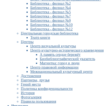
Библиотека - филиал №2
Библиотека - филиал №4
Библиотека - филиал №5
Библиотека - филиал №7
Библиотека - филиал №9
Библиотека - филиал №10
Библиотека - филиал №12
Центральная городская библиотека
Театр книги
Центры
Центр визуальной культуры
Центр культурно-исторического краеведения
А память сердце бережёт
Биобиблиографический указатель
Магнитка: город и люди
Центр правовой информации
Межнациональный культурный центр
Достижения
Партнеры, друзья
Гений места
Политика конфиденциальности
История
Фотогалерея
Правила пользования
Читателям