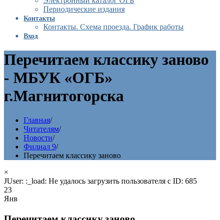
Электронный каталог ОГБ
Периодические издания
Контакты
Контакты. Схема проезда. График работы
Вход
Перечитаем классику заново
- МБУК «ОГБ»
г.Магнитогорска
Главная
/
Читателям
/
Новости
/
Филиал 9
/
Перечитаем классику заново
×
JUser: :_load: Не удалось загрузить пользователя с ID: 685
23
Янв
Перечитаем классику заново