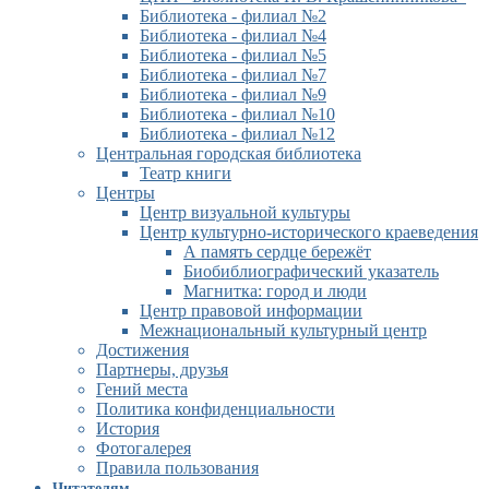
Библиотека - филиал №2
Библиотека - филиал №4
Библиотека - филиал №5
Библиотека - филиал №7
Библиотека - филиал №9
Библиотека - филиал №10
Библиотека - филиал №12
Центральная городская библиотека
Театр книги
Центры
Центр визуальной культуры
Центр культурно-исторического краеведения
А память сердце бережёт
Биобиблиографический указатель
Магнитка: город и люди
Центр правовой информации
Межнациональный культурный центр
Достижения
Партнеры, друзья
Гений места
Политика конфиденциальности
История
Фотогалерея
Правила пользования
Читателям