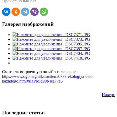
Прочитано
840
раз
Галерея изображений
Смотреть встроенную онлайн галерею в:
https://www.ogbmagnitka.ru/item/6778-ekologiya-delo-
kazhdogo.html#sigProId90b4ea77e5
Наверх
Последние статьи