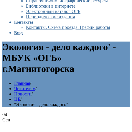
Справочно-библиографические ресурсы
Библиотеки в интернете
Электронный каталог ОГБ
Периодические издания
Контакты
Контакты. Схема проезда. График работы
Вход
Экология - дело каждого' -
МБУК «ОГБ»
г.Магнитогорска
Главная
/
Читателям
/
Новости
/
ЦБ
/
"Экология - дело каждого"
04
Сен