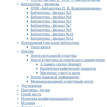
Библиотеки – филиалы
ЦПИ «Библиотека П. В. Крашенинникова»
Библиотека - филиал №2
Библиотека - филиал №4
Библиотека - филиал №5
Библиотека - филиал №7
Библиотека - филиал №9
Библиотека - филиал №10
Библиотека - филиал №12
Центральная городская библиотека
Театр книги
Центры
Центр визуальной культуры
Центр культурно-исторического краеведения
А память сердце бережёт
Биобиблиографический указатель
Магнитка: город и люди
Центр правовой информации
Межнациональный культурный центр
Достижения
Партнеры, друзья
Гений места
Политика конфиденциальности
История