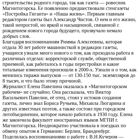
строительства родного города, так как газета — ровесник
Магнитогорска. Ее появлению предшествовали стенгазеты
«Постройка Гиганта» и «Наша жизнь». Первым главным
редактором газеты был Александр Чистов. О нем и его жизни,
такой непростой, но яркой и насыщенной, связанной с
рождением нового города будущего, прозвучало немало
добрых слов.
Благодаря воспоминаниям Риммы Алексеевны, которая
отдала 30 лет работе машинисткой в редакции газеты,
учащиеся узнали много нового о том, как проходила работа в
различных отделах: корректорской службе, общественной
приемной, как работалось в годы перестройки и какие
тотальные изменения произошли в 2000-х. Узнали и о том, как
менялись тиражи выпусков — от 130-150 тыс. экземпляров до
8 тысяч, и что было этому причиной.
Журналист Елена Павелина оказалась в «Магнитогорском
рабочем» не случайно. Она рассказала, что Виктор
Васильевич Павелин, её отец, стоял у истоков создания
газеты, лично знал Бориса Ручьева, Михаила Люгарина и
других известных поэтов, а также состоял при городском
литобъединении, которое начало работать в 1930 году. Елена
же закончила факультет иностранных языков МГПИ г.
Магнитогорска. Неоднократно участвовала в поездках по
обмену опытом в Германию: Берлин, Бранденбург.
Поделилась воспоминаниями о работе с В.Н.Кучером —