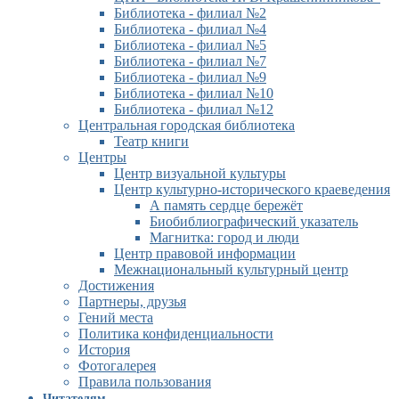
Библиотека - филиал №2
Библиотека - филиал №4
Библиотека - филиал №5
Библиотека - филиал №7
Библиотека - филиал №9
Библиотека - филиал №10
Библиотека - филиал №12
Центральная городская библиотека
Театр книги
Центры
Центр визуальной культуры
Центр культурно-исторического краеведения
А память сердце бережёт
Биобиблиографический указатель
Магнитка: город и люди
Центр правовой информации
Межнациональный культурный центр
Достижения
Партнеры, друзья
Гений места
Политика конфиденциальности
История
Фотогалерея
Правила пользования
Читателям