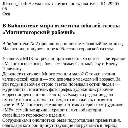
JUser: :_load: Не удалось загрузить пользователя с ID: 29565
05
Фев
В Библиотеке мира отметили юбилей газеты
«Магнитогорский рабочий»
В библиотеке № 2 прошло мероприятие «Главный летописец
Магнитки», приуроченное к 95-летию городской газеты.
Учащиеся МПК встречали приглашенных гостей — ветеранов
«Магнитогорского рабочего» Римму Салтыкбаеву и Елену
Павелину.
Девяносто пять лет. Много это или мало? С точки зрения
человеческой жизни — это довольно уважаемый возраст. За
эти годы в рабочем строю газеты побывали сотни людей —
журналисты, писатели, фотографы, художники, рабочие
корреспонденты и юные авторы. Кому-то редакция дала
путевку в жизнь, немало и тех, кто всю жизнь посвятил
газете. В Магнитогорске живут потомки первых сотрудников
«МР», семейные архивы хранят память об истории
старейшего городского издания.
Сотрудниками библиотеки была подготовлена презентация,
благодаря которой присутствующие погрузились в период