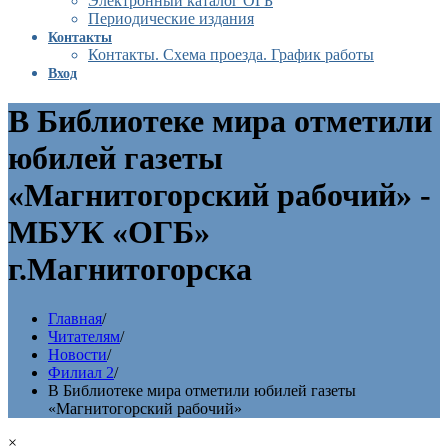
Электронный каталог ОГБ
Периодические издания
Контакты
Контакты. Схема проезда. График работы
Вход
В Библиотеке мира отметили
юбилей газеты
«Магнитогорский рабочий» -
МБУК «ОГБ»
г.Магнитогорска
Главная
/
Читателям
/
Новости
/
Филиал 2
/
В Библиотеке мира отметили юбилей газеты
«Магнитогорский рабочий»
×