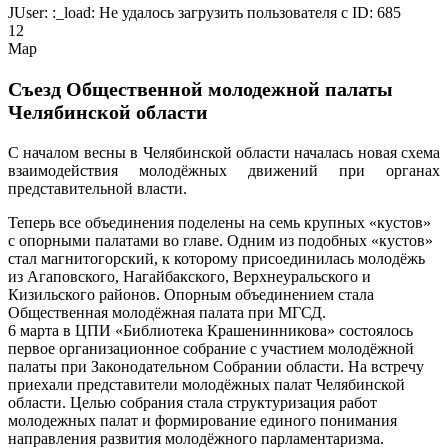
JUser: :_load: Не удалось загрузить пользователя с ID: 685
12
Мар
Съезд Общественной молодежной палаты
Челябинской области
С началом весны в Челябинской области началась новая схема
взаимодействия молодёжных движений при органах
представительной власти.
Теперь все объединения поделены на семь крупных «кустов»
с опорными палатами во главе. Одним из подобных «кустов»
стал магнитогорский, к которому присоединилась молодёжь
из Агаповского, Нагайбакского, Верхнеуральского и
Кизильского районов. Опорным объединением стала
Общественная молодёжная палата при МГСД.
6 марта в ЦПИ «Библиотека Крашенинникова» состоялось
первое организационное собрание с участием молодёжной
палаты при Законодательном Собрании области. На встречу
приехали представители молодёжных палат Челябинской
области. Целью собрания стала структуризация работ
молодежных палат и формирование единого понимания
направления развития молодёжного парламентаризма.