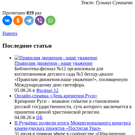
Текст: Гульназ Сувашева
Прочитано
819
раз
Наверх
Последние статьи
Правилам движения - наше уважение
Библиотека-филиал №12 организовала для
воспитанников детского сада №5 беседу-диалог
«Правилам движения-наше уважение!», посвященную
Международному дню светофора.
05.08.26
в
Филиал 12
Онлайн-справка «День крещения Руси»
Крещение Руси – знаковое событие в становлении
русской государственности, суть которого заключается в
принятии единой христианской религии.
04.08.26
в
ЦБ
В Ручьёвке подвели итоги Межрегионального конкурса
краеведческих проектов «Постигая Урал»
31 июля в прямом эфире в сообществе «Объединение