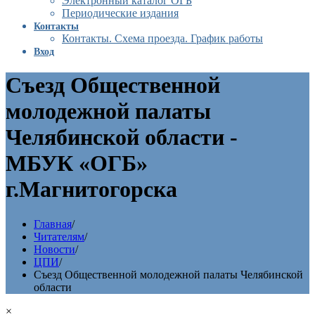
Электронный каталог ОГБ
Периодические издания
Контакты
Контакты. Схема проезда. График работы
Вход
Съезд Общественной
молодежной палаты
Челябинской области -
МБУК «ОГБ»
г.Магнитогорска
Главная
/
Читателям
/
Новости
/
ЦПИ
/
Съезд Общественной молодежной палаты Челябинской
области
×