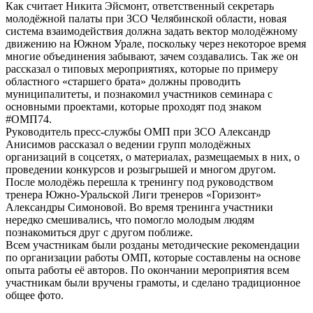
Как считает Никита Эйсмонт, ответственный секретарь
молодёжной палаты при ЗСО Челябинской области, новая
система взаимодействия должна задать вектор молодёжному
движению на Южном Урале, поскольку через некоторое время
многие объединения забывают, зачем создавались. Так же он
рассказал о типовых мероприятиях, которые по примеру
областного «старшего брата» должны проводить
муниципалитеты, и познакомил участников семинара с
основными проектами, которые проходят под знаком
#ОМП74.
Руководитель пресс-службы ОМП при ЗСО Александр
Анисимов рассказал о ведении групп молодёжных
организаций в соцсетях, о материалах, размещаемых в них, о
проведении конкурсов и розыгрышей и многом другом.
После молодёжь перешла к тренингу под руководством
тренера Южно-Уральской Лиги тренеров «Горизонт»
Александры Симоновой. Во время тренинга участники
нередко смешивались, что помогло молодым людям
познакомиться друг с другом поближе.
Всем участникам были розданы методические рекомендации
по организации работы ОМП, которые составлены на основе
опыта работы её авторов. По окончании мероприятия всем
участникам были вручены грамоты, и сделано традиционное
общее фото.