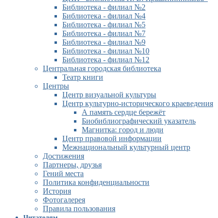
Библиотека - филиал №2
Библиотека - филиал №4
Библиотека - филиал №5
Библиотека - филиал №7
Библиотека - филиал №9
Библиотека - филиал №10
Библиотека - филиал №12
Центральная городская библиотека
Театр книги
Центры
Центр визуальной культуры
Центр культурно-исторического краеведения
А память сердце бережёт
Биобиблиографический указатель
Магнитка: город и люди
Центр правовой информации
Межнациональный культурный центр
Достижения
Партнеры, друзья
Гений места
Политика конфиденциальности
История
Фотогалерея
Правила пользования
Читателям