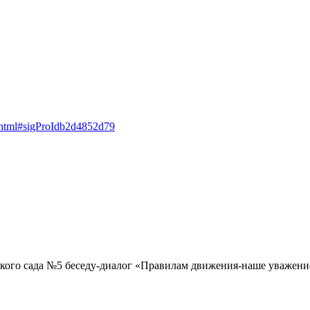
e.html#sigProIdb2d4852d79
ского сада №5 беседу-диалог «Правилам движения-наше уважен