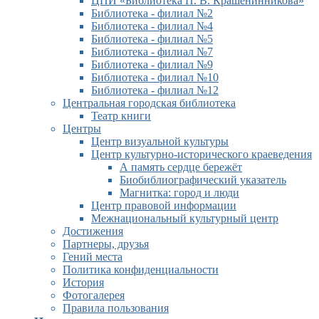
ЦПИ «Библиотека П. В. Крашенинникова»
Библиотека - филиал №2
Библиотека - филиал №4
Библиотека - филиал №5
Библиотека - филиал №7
Библиотека - филиал №9
Библиотека - филиал №10
Библиотека - филиал №12
Центральная городская библиотека
Театр книги
Центры
Центр визуальной культуры
Центр культурно-исторического краеведения
А память сердце бережёт
Биобиблиографический указатель
Магнитка: город и люди
Центр правовой информации
Межнациональный культурный центр
Достижения
Партнеры, друзья
Гений места
Политика конфиденциальности
История
Фотогалерея
Правила пользования