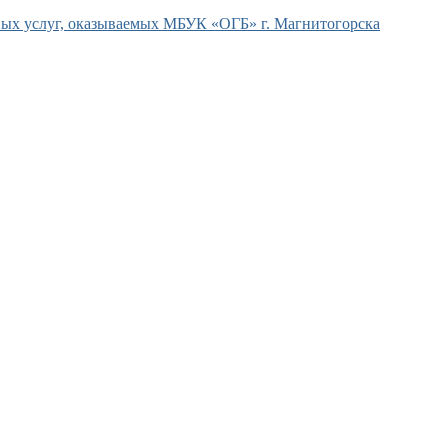
ых услуг, оказываемых МБУК «ОГБ» г. Магнитогорска