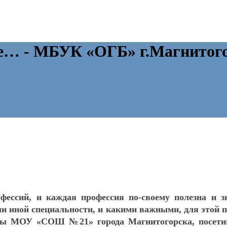
те… - МБУК «ОГБ» г.Магнитог
фессий, и каждая профессия по-своему полезна и з
и иной специальности, и какими важными, для этой 
лы МОУ «СОШ №21» города Магнитогорска, посетив