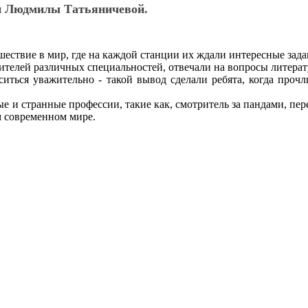
ни Людмилы Татьяничевой.
ствие в мир, где на каждой станции их ждали интересные задан
вителей различных специальностей, отвечали на вопросы литер
ться уважительно - такой вывод сделали ребята, когда проч
 и странные профессии, такие как, смотритель за пандами, пер
м современном мире.