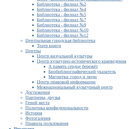
Библиотека - филиал №2
Библиотека - филиал №4
Библиотека - филиал №5
Библиотека - филиал №7
Библиотека - филиал №9
Библиотека - филиал №10
Библиотека - филиал №12
Центральная городская библиотека
Театр книги
Центры
Центр визуальной культуры
Центр культурно-исторического краеведения
А память сердце бережёт
Биобиблиографический указатель
Магнитка: город и люди
Центр правовой информации
Межнациональный культурный центр
Достижения
Партнеры, друзья
Гений места
Политика конфиденциальности
История
Фотогалерея
Правила пользования
Читателям