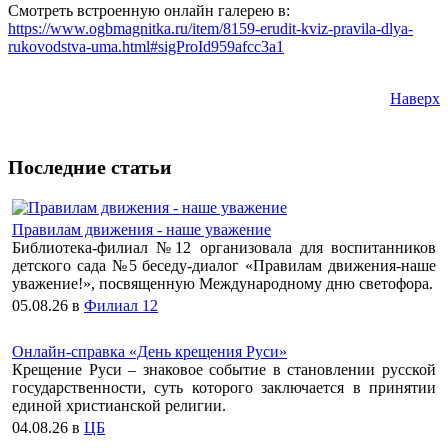
Смотреть встроенную онлайн галерею в:
https://www.ogbmagnitka.ru/item/8159-erudit-kviz-pravila-dlya-
rukovodstva-uma.html#sigProId959afcc3a1
Наверх
Последние статьи
Правилам движения - наше уважение
Библиотека-филиал №12 организовала для воспитанников
детского сада №5 беседу-диалог «Правилам движения-наше
уважение!», посвященную Международному дню светофора.
05.08.26
в
Филиал 12
Онлайн-справка «День крещения Руси»
Крещение Руси – знаковое событие в становлении русской
государственности, суть которого заключается в принятии
единой христианской религии.
04.08.26
в
ЦБ