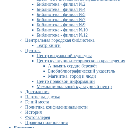
Библиотека - филиал №2
Библиотека - филиал №4
Библиотека - филиал №5
Библиотека - филиал №7
Библиотека - филиал №9
Библиотека - филиал №10
Библиотека - филиал №12
Центральная городская библиотека
Театр книги
Центры
Центр визуальной культуры
Центр культурно-исторического краеведения
А память сердце бережёт
Биобиблиографический указатель
Магнитка: город и люди
Центр правовой информации
Межнациональный культурный центр
Достижения
Партнеры, друзья
Гений места
Политика конфиденциальности
История
Фотогалерея
Правила пользования
Читателям