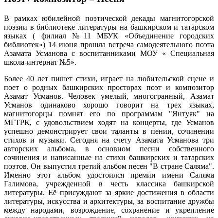
В рамках юбилейной поэтической декады магнитогорской
поэзии в библиотеке литературы на башкирском и татарском
языках ( филиал №11 МБУК «Объединение городских
библиотек») 14 июня прошла встреча самодеятельного поэта
Азамата Усманова с воспитанниками МОУ « Специальная
школа-интернат №5».
Более 40 лет пишет стихи, играет на любительской сцене и
поет о родных башкирских просторах поэт и композитор
Азамат Усманов. Человек умелый, многогранный, Азамат
Усманов одинаково хорошо говорит на трех языках,
магнитогорцы помнят его по программам "Янтуяк" на
МГТРК, с удовольствием ходят на концерты, где Усманов
успешно демонстрирует свои таланты в пении, сочинении
стихов и музыки. Сегодня на счету Азамата Усманова три
авторских альбома, в основном песни собственного
сочинения и написанные на стихи башкирских и татарских
поэтов. Он выпустил третий альбом песен "В стране Саляма".
Именно этот альбом удостоился премии имени Саляма
Галимова, учрежденной в честь классика башкирской
литературы. Её присуждают за яркие достижения в области
литературы, искусства и архитектуры, за воспитание дружбы
между народами, возрождение, сохранение и укрепление