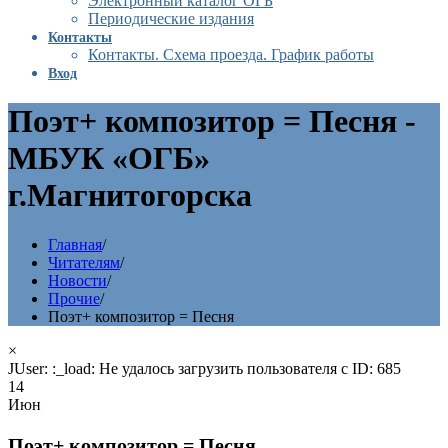
Электронный каталог ОГБ
Периодические издания
Контакты
Контакты. Схема проезда. График работы
Вход
Поэт+ композитор = Песня -
МБУК «ОГБ»
г.Магнитогорска
Главная
/
Читателям
/
Новости
/
Прочие
/
Поэт+ композитор = Песня
×
JUser: :_load: Не удалось загрузить пользователя с ID: 685
14
Июн
Поэт+ композитор = Песня