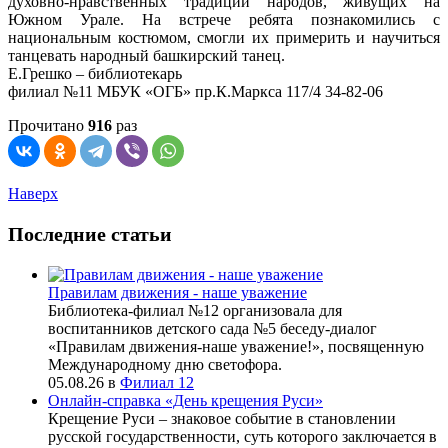
духовно-нравственных традиций народов, живущих на
Южном Урале. На встрече ребята познакомились с
национальным костюмом, смогли их примерить и научиться
танцевать народный башкирский танец.
Е.Грешко – библиотекарь
филиал №11 МБУК «ОГБ» пр.К.Маркса 117/4 34-82-06
Прочитано
916
раз
Наверх
Последние статьи
Правилам движения - наше уважение
Библиотека-филиал №12 организовала для
воспитанников детского сада №5 беседу-диалог
«Правилам движения-наше уважение!», посвященную
Международному дню светофора.
05.08.26
в
Филиал 12
Онлайн-справка «День крещения Руси»
Крещение Руси – знаковое событие в становлении
русской государственности, суть которого заключается в