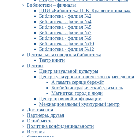
Библиотеки – филиалы
ЦПИ «Библиотека П. В. Крашенинникова»
Библиотека - филиал №2
Библиотека - филиал №4
Библиотека - филиал №5
Библиотека - филиал №7
Библиотека - филиал №9
Библиотека - филиал №10
Библиотека - филиал №12
Центральная городская библиотека
Театр книги
Центры
Центр визуальной культуры
Центр культурно-исторического краеведения
А память сердце бережёт
Биобиблиографический указатель
Магнитка: город и люди
Центр правовой информации
Межнациональный культурный центр
Достижения
Партнеры, друзья
Гений места
Политика конфиденциальности
История