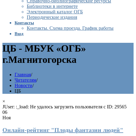
Справочно-библиографические ресурсы
Библиотеки в интернете
Электронный каталог ОГБ
Периодические издания
Контакты
Контакты. Схема проезда. График работы
Вход
ЦБ - МБУК «ОГБ»
г.Магнитогорска
Главная
/
Читателям
/
Новости
/
ЦБ
×
JUser: :_load: Не удалось загрузить пользователя с ID: 29565
06
Ноя
Онлайн-рейтинг "Плоды фантазии людей"