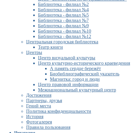
Библиотека - филиал №2
Библиотека - филиал №4
Библиотека - филиал №5
Библиотека - филиал №7
Библиотека - филиал №9
Библиотека - филиал №10
Библиотека - филиал №12
Центральная городская библиотека
Театр книги
Центры
Центр визуальной культуры
Центр культурно-исторического краеведения
А память сердце бережёт
Биобиблиографический указатель
Магнитка: город и люди
Центр правовой информации
Межнациональный культурный центр
Достижения
Партнеры, друзья
Гений места
Политика конфиденциальности
История
Фотогалерея
Правила пользования
Читателям