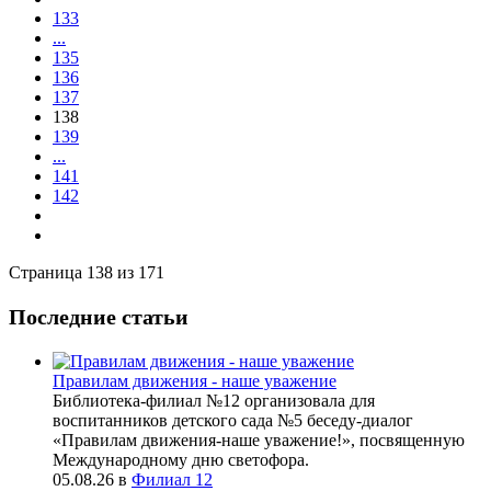
133
...
135
136
137
138
139
...
141
142
Страница 138 из 171
Последние статьи
Правилам движения - наше уважение
Библиотека-филиал №12 организовала для
воспитанников детского сада №5 беседу-диалог
«Правилам движения-наше уважение!», посвященную
Международному дню светофора.
05.08.26
в
Филиал 12