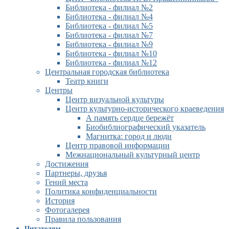
Библиотека - филиал №2
Библиотека - филиал №4
Библиотека - филиал №5
Библиотека - филиал №7
Библиотека - филиал №9
Библиотека - филиал №10
Библиотека - филиал №12
Центральная городская библиотека
Театр книги
Центры
Центр визуальной культуры
Центр культурно-исторического краеведения
А память сердце бережёт
Биобиблиографический указатель
Магнитка: город и люди
Центр правовой информации
Межнациональный культурный центр
Достижения
Партнеры, друзья
Гений места
Политика конфиденциальности
История
Фотогалерея
Правила пользования
Читателям