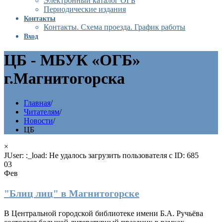
Электронный каталог ОГБ
Периодические издания
Контакты
Контакты. Схема проезда. График работы
Вход
ЦБ - МБУК «ОГБ»
г.Магнитогорска
Главная
/
Читателям
/
Новости
/
ЦБ
×
JUser: :_load: Не удалось загрузить пользователя с ID: 685
03
Фев
"Блиц лиц" в Магнитогорске
В Центральной городской библиотеке имени Б.А. Ручьёва