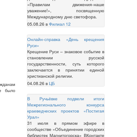
«Правилам движения-наше
уважение!», посвященную
Международному дню светофора.
05.08.26
в
Филиал 12
Онлайн-справка «День крещения
Руси»
Крещение Руси – знаковое событие в
становлении русской
государственности, суть которого
заключается в принятии единой
христианской религии.
04.08.26
в
ЦБ
ажданам
ие было
В Ручьёвке подвели итоги
Межрегионального конкурса
краеведческих проектов «Постигая
Урал»
31 июля в прямом эфире в
сообществе «Объединение городских
библиотек Магнитогорска» ВКонтакте