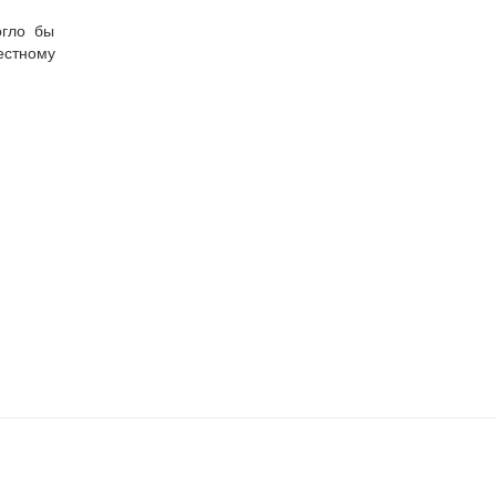
огло бы
естному