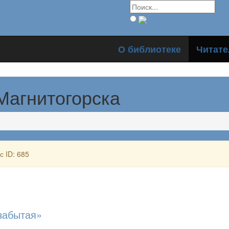
О библиотеке
Читат
Магнитогорска
с ID: 685
забытая»