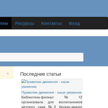
елям
Ресурсы
Контакты
Вход
×
Последние статьи
Правилам движения - наше уважение
Библиотека-филиал №12
организовала для воспитанников
детского сада №5 беседу-диалог