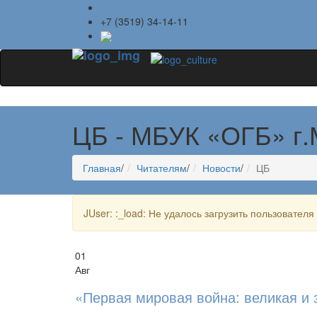
+7 (3519) 34-14-11
ЦБ - МБУК «ОГБ» г.
Главная
/
Читателям
/
Новости
/
ЦБ
JUser: :_load: Не удалось загрузить пользователя 
01
Авг
«Первая мировая война: великая и 