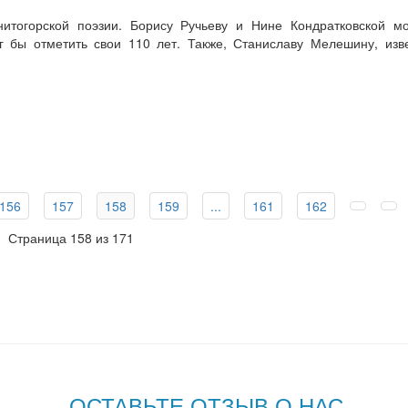
нитогорской поэзии. Борису Ручьеву и Нине Кондратковской м
 бы отметить свои 110 лет. Также, Станиславу Мелешину, изв
156
157
158
159
...
161
162
Страница 158 из 171
ОСТАВЬТЕ ОТЗЫВ О НАС