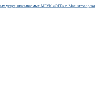
ых услуг, оказываемых МБУК «ОГБ» г. Магнитогорска