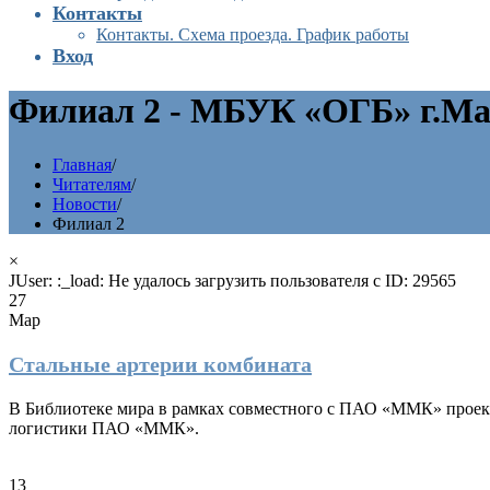
Контакты
Контакты. Схема проезда. График работы
Вход
Филиал 2 - МБУК «ОГБ» г.Ма
Главная
/
Читателям
/
Новости
/
Филиал 2
×
JUser: :_load: Не удалось загрузить пользователя с ID: 29565
27
Мар
Стальные артерии комбината
В Библиотеке мира в рамках совместного с ПАО «ММК» проект
логистики ПАО «ММК».
13