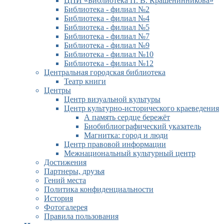
ЦПИ «Библиотека П. В. Крашенинникова»
Библиотека - филиал №2
Библиотека - филиал №4
Библиотека - филиал №5
Библиотека - филиал №7
Библиотека - филиал №9
Библиотека - филиал №10
Библиотека - филиал №12
Центральная городская библиотека
Театр книги
Центры
Центр визуальной культуры
Центр культурно-исторического краеведения
А память сердце бережёт
Биобиблиографический указатель
Магнитка: город и люди
Центр правовой информации
Межнациональный культурный центр
Достижения
Партнеры, друзья
Гений места
Политика конфиденциальности
История
Фотогалерея
Правила пользования