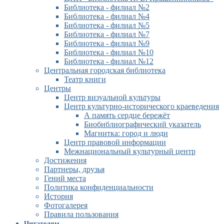
Библиотека - филиал №2
Библиотека - филиал №4
Библиотека - филиал №5
Библиотека - филиал №7
Библиотека - филиал №9
Библиотека - филиал №10
Библиотека - филиал №12
Центральная городская библиотека
Театр книги
Центры
Центр визуальной культуры
Центр культурно-исторического краеведения
А память сердце бережёт
Биобиблиографический указатель
Магнитка: город и люди
Центр правовой информации
Межнациональный культурный центр
Достижения
Партнеры, друзья
Гений места
Политика конфиденциальности
История
Фотогалерея
Правила пользования
Читателям