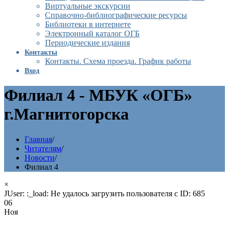
Виртуальные экскурсии
Справочно-библиографические ресурсы
Библиотеки в интернете
Электронный каталог ОГБ
Периодические издания
Контакты
Контакты. Схема проезда. График работы
Вход
Филиал 4 - МБУК «ОГБ»
г.Магнитогорска
Главная
/
Читателям
/
Новости
/
Филиал 4
×
JUser: :_load: Не удалось загрузить пользователя с ID: 685
06
Ноя