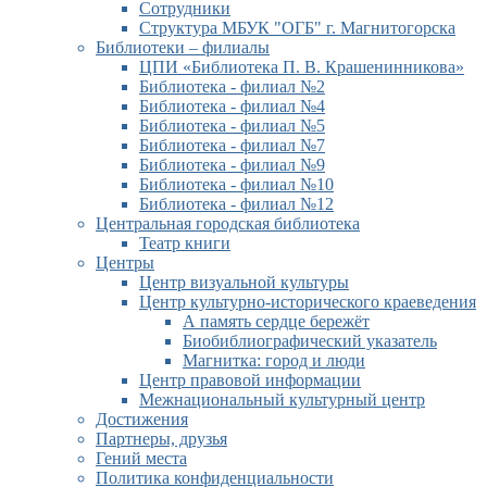
Сотрудники
Структура МБУК "ОГБ" г. Магнитогорска
Библиотеки – филиалы
ЦПИ «Библиотека П. В. Крашенинникова»
Библиотека - филиал №2
Библиотека - филиал №4
Библиотека - филиал №5
Библиотека - филиал №7
Библиотека - филиал №9
Библиотека - филиал №10
Библиотека - филиал №12
Центральная городская библиотека
Театр книги
Центры
Центр визуальной культуры
Центр культурно-исторического краеведения
А память сердце бережёт
Биобиблиографический указатель
Магнитка: город и люди
Центр правовой информации
Межнациональный культурный центр
Достижения
Партнеры, друзья
Гений места
Политика конфиденциальности