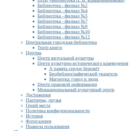
ЦПИ «Библиотека П. В. Крашенинникова»
Библиотека - филиал №2
Библиотека - филиал №4
Библиотека - филиал №5
Библиотека - филиал №7
Библиотека - филиал №9
Библиотека - филиал №10
Библиотека - филиал №12
Центральная городская библиотека
Театр книги
Центры
Центр визуальной культуры
Центр культурно-исторического краеведения
А память сердце бережёт
Биобиблиографический указатель
Магнитка: город и люди
Центр правовой информации
Межнациональный культурный центр
Достижения
Партнеры, друзья
Гений места
Политика конфиденциальности
История
Фотогалерея
Правила пользования