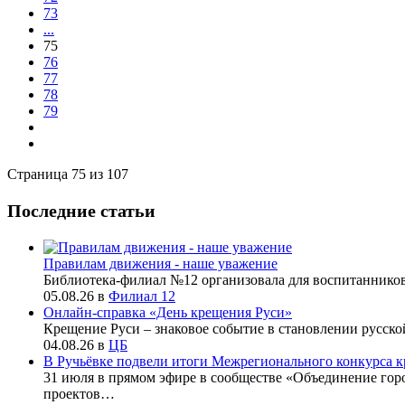
73
...
75
76
77
78
79
Страница 75 из 107
Последние статьи
Правилам движения - наше уважение
Библиотека-филиал №12 организовала для воспитаннико
05.08.26
в
Филиал 12
Онлайн-справка «День крещения Руси»
Крещение Руси – знаковое событие в становлении русско
04.08.26
в
ЦБ
В Ручьёвке подвели итоги Межрегионального конкурса к
31 июля в прямом эфире в сообществе «Объединение го
проектов…