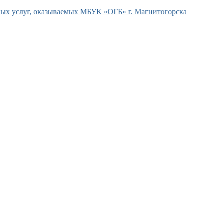
ых услуг, оказываемых МБУК «ОГБ» г. Магнитогорска