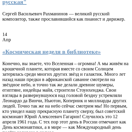
русская"
Сергей Васильевич Рахманинов — великий русский
композитор, также прославившийся как пианист и дирижер.
14
Апр
«Космическая неделя в библиотеке»
Конечно, вы знаете, что Вселенная – огромна! А мы живём на
крошечной планете, которая вместе со своим Солнцем
затерялась среди многих других звёзд и галактик. Много лет
назад наши предки в африканской саванне смотрели на
звёздное небо, и точно так же делали древние шумеры,
египтяне, индейцы майя, строители Стоунхенджа. Свои
взгляды в развернувшуюся над головой бездну устремляли
Леонардо да Винчи, Ньютон, Коперник и миллиарды других
людей. Точно так же на небо сейчас смотрим мы! Но первым,
кто увидел нашу прекрасную планету сверху, был советский
космонавт Юрий Алексеевич Гагарин! Случилось это 12
апреля 1961 года. С тех пор этот день в России отмечают как
День космонавтики, а в мире — как Международный день