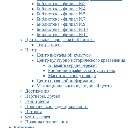
Библиотека - филиал №2
Библиотека - филиал №4
Библиотека - филиал №5
Библиотека - филиал №7
Библиотека - филиал №9
Библиотека - филиал №10
Библиотека - филиал №12
Центральная городская библиотека
Театр книги
Центры
Центр визуальной культуры
Центр культурно-исторического краеведения
А память сердце бережёт
Биобиблиографический указатель
Магнитка: город и люди
Центр правовой информации
Межнациональный культурный центр
Достижения
Партнеры, друзья
Гений места
Политика конфиденциальности
История
Фотогалерея
Правила пользования
Читателям