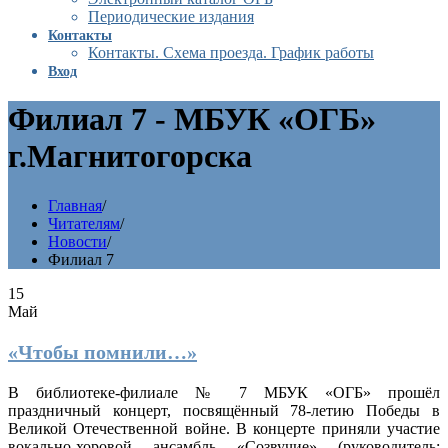
Периодические издания
Контакты
Контакты. Схема проезда. График работы
Вход
Филиал 7 - МБУК «ОГБ»
г.Магнитогорска
Главная
/
Читателям
/
Новости
/
Филиал 7
15
Май
«Чтобы помнили…»
В библиотеке-филиале № 7 МБУК «ОГБ» прошёл
праздничный концерт, посвящённый 78-летию Победы в
Великой Отечественной войне. В концерте приняли участие
вокально-хоровой ансамбль «Созвучие» (руководитель: