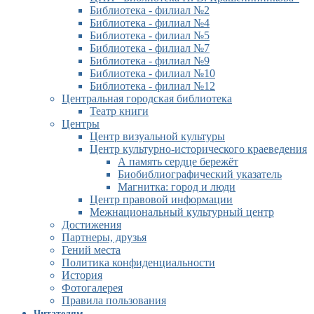
Библиотека - филиал №2
Библиотека - филиал №4
Библиотека - филиал №5
Библиотека - филиал №7
Библиотека - филиал №9
Библиотека - филиал №10
Библиотека - филиал №12
Центральная городская библиотека
Театр книги
Центры
Центр визуальной культуры
Центр культурно-исторического краеведения
А память сердце бережёт
Биобиблиографический указатель
Магнитка: город и люди
Центр правовой информации
Межнациональный культурный центр
Достижения
Партнеры, друзья
Гений места
Политика конфиденциальности
История
Фотогалерея
Правила пользования
Читателям