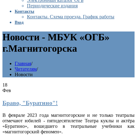
Электронный каталог ОГБ
Периодические издания
Контакты
Контакты. Схема проезда. График работы
Вход
Новости - МБУК «ОГБ»
г.Магнитогорска
Главная
/
Читателям
/
Новости
18
Фев
Браво, "Буратино"!
В феврале 2023 года магнитогорские и не только театралы
отмечают юбилей - пятидесятилетие Театра куклы и актёра
«Буратино», вошедшего в театральные учебники как
«магнитогорский феномен».