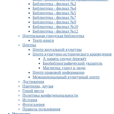
Библиотека - филиал №2
Библиотека - филиал №4
Библиотека - филиал №5
Библиотека - филиал №7
Библиотека - филиал №9
Библиотека - филиал №10
Библиотека - филиал №12
Центральная городская библиотека
Театр книги
Центры
Центр визуальной культуры
Центр культурно-исторического краеведения
А память сердце бережёт
Биобиблиографический указатель
Магнитка: город и люди
Центр правовой информации
Межнациональный культурный центр
Достижения
Партнеры, друзья
Гений места
Политика конфиденциальности
История
Фотогалерея
Правила пользования
Читателям