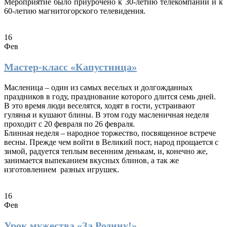
Мероприятие было приурочено к 30-летию телекомпании и к
60-летию магнитогорского телевидения.
16
Фев
Мастер-класс «Капустница»
Масленица – один из самых веселых и долгожданных
праздников в году, празднование которого длится семь дней.
В это время люди веселятся, ходят в гости, устраивают
гулянья и кушают блины. В этом году масленичная неделя
проходит с 20 февраля по 26 февраля.
Блинная неделя – народное торжество, посвященное встрече
весны. Прежде чем войти в Великий пост, народ прощается с
зимой, радуется теплым весенним денькам, и, конечно же,
занимается выпеканием вкусных блинов, а так же
изготовлением разных игрушек.
16
Фев
Урок мужества «За Родину!»