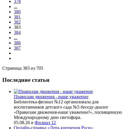
378
...
380
381
382
383
384
...
386
387
Страница 383 из 705
Последние статьи
Правилам движения - наше уважение
Библиотека-филиал №12 организовала для
воспитанников детского сада №5 беседу-диалог
«Правилам движения-наше уважение!», посвященную
Международному дню светофора.
05.08.26
в
Филиал 12
Онлайн-справка «День крещения Руси»