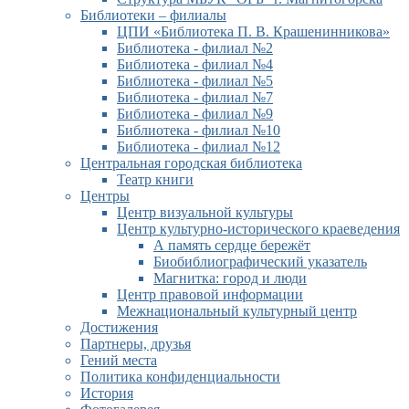
Библиотеки – филиалы
ЦПИ «Библиотека П. В. Крашенинникова»
Библиотека - филиал №2
Библиотека - филиал №4
Библиотека - филиал №5
Библиотека - филиал №7
Библиотека - филиал №9
Библиотека - филиал №10
Библиотека - филиал №12
Центральная городская библиотека
Театр книги
Центры
Центр визуальной культуры
Центр культурно-исторического краеведения
А память сердце бережёт
Биобиблиографический указатель
Магнитка: город и люди
Центр правовой информации
Межнациональный культурный центр
Достижения
Партнеры, друзья
Гений места
Политика конфиденциальности
История