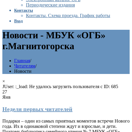
Периодические издания
Контакты
Контакты. Схема проезда. График работы
Вход
Новости - МБУК «ОГБ»
г.Магнитогорска
Главная
/
Читателям
/
Новости
×
JUser: :_load: Не удалось загрузить пользователя с ID: 685
27
Янв
Неделя первых читателей
Подарки – один из самых приятных моментов встречи Нового
года. Их в одинаковой степени ждут и взрослые, и дети.
Поэтому библиотека семейного чтения № 7 МБУК «ОГБ»