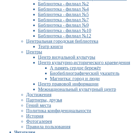
Библиотека - филиал №2
Библиотека - филиал №4
Библиотека - филиал №5
Библиотека - филиал №7
Библиотека - филиал №9
Библиотека - филиал №10
Библиотека - филиал №12
Центральная городская библиотека
Театр книги
Центры
Центр визуальной культуры
Центр культурно-исторического краеведения
А память сердце бережёт
Биобиблиографический указатель
Магнитка: город и люди
Центр правовой информации
Межнациональный культурный центр
Достижения
Партнеры, друзья
Гений места
Политика конфиденциальности
История
Фотогалерея
Правила пользования
Читателям