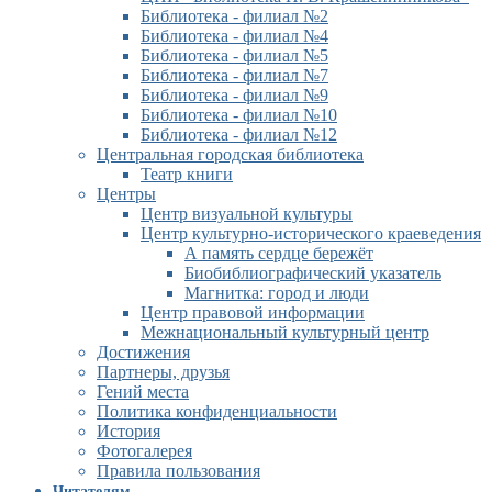
Библиотека - филиал №2
Библиотека - филиал №4
Библиотека - филиал №5
Библиотека - филиал №7
Библиотека - филиал №9
Библиотека - филиал №10
Библиотека - филиал №12
Центральная городская библиотека
Театр книги
Центры
Центр визуальной культуры
Центр культурно-исторического краеведения
А память сердце бережёт
Биобиблиографический указатель
Магнитка: город и люди
Центр правовой информации
Межнациональный культурный центр
Достижения
Партнеры, друзья
Гений места
Политика конфиденциальности
История
Фотогалерея
Правила пользования
Читателям