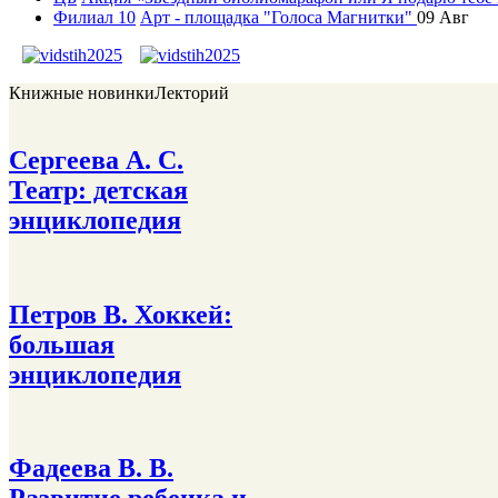
Филиал 10
Арт - площадка "Голоса Магнитки"
09
Авг
Книжные новинки
Лекторий
Сергеева А. С.
Театр: детская
энциклопедия
Петров В. Хоккей:
большая
энциклопедия
Фадеева В. В.