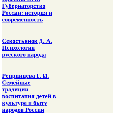
Губернаторство
России: история и
современность
Севостьянов Д. А.
Психология
русского народа
Репринцева Г. И.
Семейные
традиции
воспитания детей в
культуре и быту
народов России