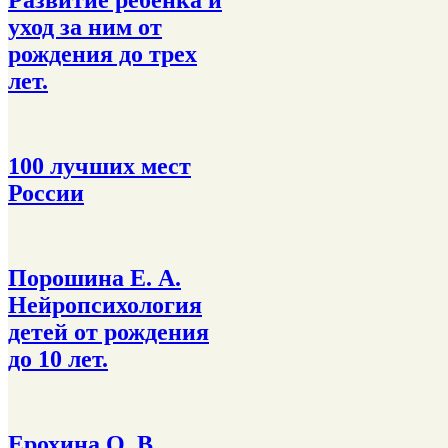
Развитие ребенка и
уход за ним от
рождения до трех
лет.
100 лучших мест
России
Порошина Е. А.
Нейропсихология
детей от рождения
до 10 лет.
Ерохина О. В.