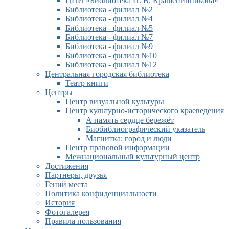
ЦПИ «Библиотека П. В. Крашенинникова»
Библиотека - филиал №2
Библиотека - филиал №4
Библиотека - филиал №5
Библиотека - филиал №7
Библиотека - филиал №9
Библиотека - филиал №10
Библиотека - филиал №12
Центральная городская библиотека
Театр книги
Центры
Центр визуальной культуры
Центр культурно-исторического краеведения
А память сердце бережёт
Биобиблиографический указатель
Магнитка: город и люди
Центр правовой информации
Межнациональный культурный центр
Достижения
Партнеры, друзья
Гений места
Политика конфиденциальности
История
Фотогалерея
Правила пользования