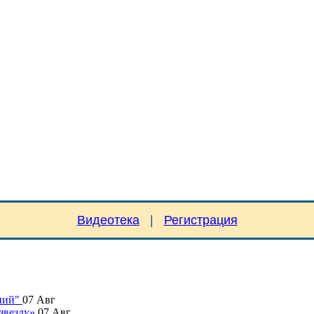
Видеотека
|
Регистрация
ний"
07
Авг
звезду»
07
Авг