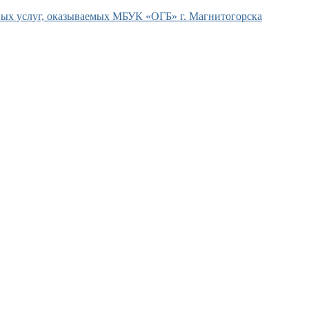
ых услуг, оказываемых МБУК «ОГБ» г. Магнитогорска