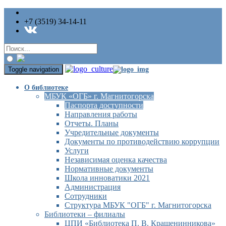
+7 (3519) 34-14-11
Toggle navigation
О библиотеке
МБУК «ОГБ» г. Магнитогорска
Паспорта доступности
Направления работы
Отчеты. Планы
Учредительные документы
Документы по противодействию коррупции
Услуги
Независимая оценка качества
Нормативные документы
Школа инноватики 2021
Администрация
Сотрудники
Структура МБУК "ОГБ" г. Магнитогорска
Библиотеки – филиалы
ЦПИ «Библиотека П. В. Крашенинникова»