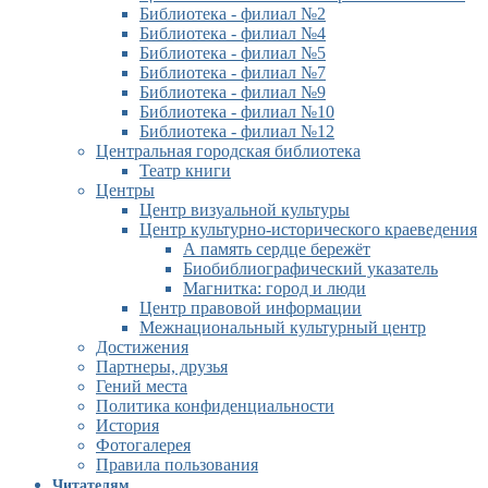
Библиотека - филиал №2
Библиотека - филиал №4
Библиотека - филиал №5
Библиотека - филиал №7
Библиотека - филиал №9
Библиотека - филиал №10
Библиотека - филиал №12
Центральная городская библиотека
Театр книги
Центры
Центр визуальной культуры
Центр культурно-исторического краеведения
А память сердце бережёт
Биобиблиографический указатель
Магнитка: город и люди
Центр правовой информации
Межнациональный культурный центр
Достижения
Партнеры, друзья
Гений места
Политика конфиденциальности
История
Фотогалерея
Правила пользования
Читателям