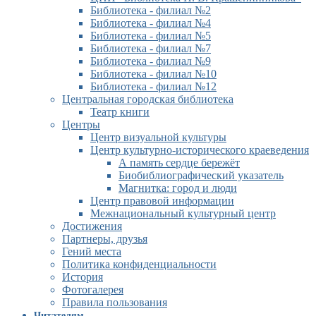
Библиотека - филиал №2
Библиотека - филиал №4
Библиотека - филиал №5
Библиотека - филиал №7
Библиотека - филиал №9
Библиотека - филиал №10
Библиотека - филиал №12
Центральная городская библиотека
Театр книги
Центры
Центр визуальной культуры
Центр культурно-исторического краеведения
А память сердце бережёт
Биобиблиографический указатель
Магнитка: город и люди
Центр правовой информации
Межнациональный культурный центр
Достижения
Партнеры, друзья
Гений места
Политика конфиденциальности
История
Фотогалерея
Правила пользования
Читателям