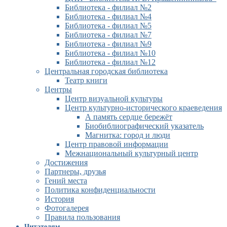
Библиотека - филиал №2
Библиотека - филиал №4
Библиотека - филиал №5
Библиотека - филиал №7
Библиотека - филиал №9
Библиотека - филиал №10
Библиотека - филиал №12
Центральная городская библиотека
Театр книги
Центры
Центр визуальной культуры
Центр культурно-исторического краеведения
А память сердце бережёт
Биобиблиографический указатель
Магнитка: город и люди
Центр правовой информации
Межнациональный культурный центр
Достижения
Партнеры, друзья
Гений места
Политика конфиденциальности
История
Фотогалерея
Правила пользования
Читателям