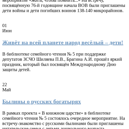
мероприятие «Жить, чтобы помнить...» На встречу,
посвящённую 76-й годовщине начала ВОВ были приглашены
дети войны и дети погибших воинов 138-140 микрорайонов.
01
Июн
Живёт на всей планете народ весёлый – дети!
В библиотеке семейного чтения № 5 при поддержке
депутатов ЗСЧО Шиляева П.В., Брагина А.И. прошёл яркий
праздник, который был посвящён Международному Дню
защиты детей.
22
Май
Былины о русских богатырях
В рамках проекта « В книжном царстве» в библиотеке
семейного чтения № 5 состоялось очередное мероприятие. На
встречу-знакомство с русскими былинами были приглашены
читательские семьи с детьми дошкольного возраста.