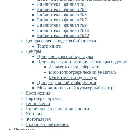
Библиотека - филиал №2
Библиотека - филиал №4
Библиотека - филиал №5
Библиотека - филиал №7
Библиотека - филиал №9
Библиотека - филиал №10
Библиотека - филиал №12
Центральная городская библиотека
Театр книги
Центры
Центр визуальной культуры
Центр культурно-исторического краеведения
А память сердце бережёт
Биобиблиографический указатель
Магнитка: город и люди
Центр правовой информации
Межнациональный культурный центр
Достижения
Партнеры, друзья
Гений места
Политика конфиденциальности
История
Фотогалерея
Правила пользования
Читателям