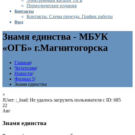
Электронный каталог ОГБ
Периодические издания
Контакты
Контакты. Схема проезда. График работы
Вход
Знамя единства - МБУК
«ОГБ» г.Магнитогорска
Главная
/
Читателям
/
Новости
/
Филиал 5
/
Знамя единства
×
JUser: :_load: Не удалось загрузить пользователя с ID: 685
22
Авг
Знамя единства