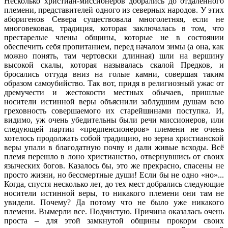
Несколько христиан-миссионеров добрались до отдаленного
племени, представителей одного из северных народов. У этих
аборигенов Севера существовала многолетняя, если не
многовековая, традиция, которая заключалась в том, что
престарелые члены общины, которые не в состоянии
обеспечить себя пропитанием, перед началом зимы (а она, как
можно понять, там чертовски длинная) шли на вершину
высокой скалы, которая называлась скалой Предков, и
бросались оттуда вниз на голые камни, совершая таким
образом самоубийство. Так вот, придя в религиозный ужас от
дремучести и жестокости местных обычаев, пришлые
носители истинной веры объяснили заблудшим душам всю
греховность совершаемого их старейшинами поступка. И,
видимо, уж очень убедительны были речи миссионеров, или
следующей партии «предпенсионеров» племени не очень
хотелось продолжать собой традицию, но зерна христианской
веры упали в благодатную почву и дали живые всходы. Всё
племя перешло в лоно христианство, отвернувшись от своих
языческих богов. Казалось бы, это же прекрасно, спасены не
просто жизни, но бессмертные души! Если бы не одно «но»...
Когда, спустя несколько лет, до тех мест добрались следующие
носители истинной веры, то никакого племени они там не
увидели. Почему? Да потому что не было уже никакого
племени. Вымерли все. Подчистую. Причина оказалась очень
проста – для этой замкнутой общины прокорм своих