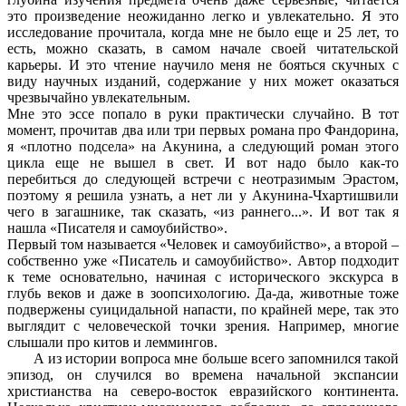
это произведение неожиданно легко и увлекательно. Я это
исследование прочитала, когда мне не было еще и 25 лет, то
есть, можно сказать, в самом начале своей читательской
карьеры. И это чтение научило меня не бояться скучных с
виду научных изданий, содержание у них может оказаться
чрезвычайно увлекательным.
Мне это эссе попало в руки практически случайно. В тот
момент, прочитав два или три первых романа про Фандорина,
я «плотно подсела» на Акунина, а следующий роман этого
цикла еще не вышел в свет. И вот надо было как-то
перебиться до следующей встречи с неотразимым Эрастом,
поэтому я решила узнать, а нет ли у Акунина-Чхартишвили
чего в загашнике, так сказать, «из раннего...». И вот так я
нашла «Писателя и самоубийство».
Первый том называется «Человек и самоубийство», а второй –
собственно уже «Писатель и самоубийство». Автор подходит
к теме основательно, начиная с исторического экскурса в
глубь веков и даже в зоопсихологию. Да-да, животные тоже
подвержены суицидальной напасти, по крайней мере, так это
выглядит с человеческой точки зрения. Например, многие
слышали про китов и леммингов.
А из истории вопроса мне больше всего запомнился такой
эпизод, он случился во времена начальной экспансии
христианства на северо-восток евразийского континента.