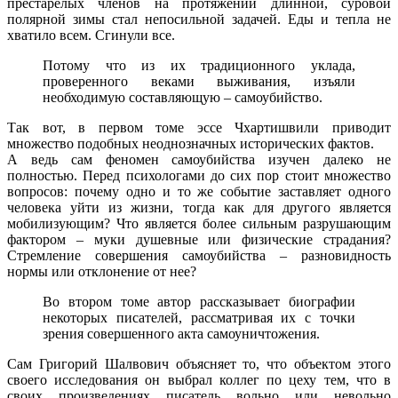
престарелых членов на протяжении длинной, суровой
полярной зимы стал непосильной задачей. Еды и тепла не
хватило всем. Сгинули все.
Потому что из их традиционного уклада,
проверенного веками выживания, изъяли
необходимую составляющую – самоубийство.
Так вот, в первом томе эссе Чхартишвили приводит
множество подобных неоднозначных исторических фактов.
А ведь сам феномен самоубийства изучен далеко не
полностью. Перед психологами до сих пор стоит множество
вопросов: почему одно и то же событие заставляет одного
человека уйти из жизни, тогда как для другого является
мобилизующим? Что является более сильным разрушающим
фактором – муки душевные или физические страдания?
Стремление совершения самоубийства – разновидность
нормы или отклонение от нее?
Во втором томе автор рассказывает биографии
некоторых писателей, рассматривая их с точки
зрения совершенного акта самоуничтожения.
Сам Григорий Шалвович объясняет то, что объектом этого
своего исследования он выбрал коллег по цеху тем, что в
своих произведениях писатель вольно или невольно