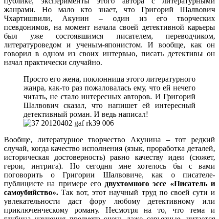
публике, эксперименты этого автора с литературными
жанрами. Но мало кто знает, что Григорий Шалвович
Чхартишвили, Акунин – один из его творческих
псевдонимов, на момент начала своей детективной карьеры
был уже состоявшимся писателем, переводчиком,
литературоведом и ученым-японистом. И вообще, как он
говорил в одном из своих интервью, писать детективы он
начал практически случайно.
Просто его жена, поклонница этого литературного
жанра, как-то раз пожаловалась ему, что ей нечего
читать, не стало интересных авторов. И Григорий
Шалвович сказал, что напишет ей интересный
детективный роман. И ведь написал!
Вообще, литературное творчество Акунина – тот редкий
случай, когда качество исполнения (язык, проработка деталей,
историческая достоверность) равно качеству идеи (сюжет,
герои, интрига). Но сегодня мне хотелось бы с вами
поговорить о Григории Шалвовиче, как о писателе-
публицисте на примере его
двухтомного эссе «Писатель и
самоубийство».
Так вот, этот научный труд по своей сути и
увлекательности даст фору любому детективному или
приключенческому роману. Несмотря на то, что тема и
глубина изучения предмета очень даже серьезные, читается