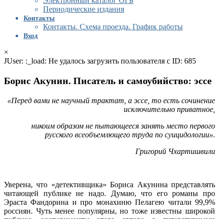
Электронный каталог ОГБ
Периодические издания
Контакты
Контакты. Схема проезда. График работы
Вход
×
JUser: :_load: Не удалось загрузить пользователя с ID: 685
Борис Акунин. Писатель и самоубийство: эссе
«Перед вами не научный трактат, а эссе, то есть сочинение
исключительно приватное,
никоим образом не пытающееся занять место первого
русского всеобъемлющего труда по суицидологии».
Григорий Чхартишвили
Уверена, что «детективщика» Бориса Акунина представлять
читающей публике не надо. Думаю, что его романы про
Эраста Фандорина и про монахиню Пелагею читали 99,9%
россиян. Чуть менее популярны, но тоже известны широкой