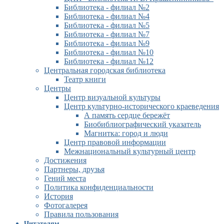
Библиотека - филиал №2
Библиотека - филиал №4
Библиотека - филиал №5
Библиотека - филиал №7
Библиотека - филиал №9
Библиотека - филиал №10
Библиотека - филиал №12
Центральная городская библиотека
Театр книги
Центры
Центр визуальной культуры
Центр культурно-исторического краеведения
А память сердце бережёт
Биобиблиографический указатель
Магнитка: город и люди
Центр правовой информации
Межнациональный культурный центр
Достижения
Партнеры, друзья
Гений места
Политика конфиденциальности
История
Фотогалерея
Правила пользования
Читателям