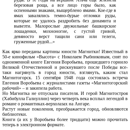
березовая роща, а все лицо горы было, как
оспенными знаками, выщерблено ямами. Кое-где в
ямах завалялись темно-бурые отломки руды,
которые не удалось раздробить без динамита и
вывезти. Малорослые двужильные башкирские
лошаденки, мохноногие, с густой гривой,
девяносто верст тащили сани или телеги,
груженные рудой...»
Как ярко переданы картины юности Магнитки! Известный в
50-е кинофильм «Высота» с Николаем Рыбниковым, снят по
одноименной книге Евгения Воробьева, прошедшего горнило
Великой Отечественной и рискнувшего после Победы все-
таки нагрянуть в город юности, взглянуть, каким стал
Магнитогорск. 15 сентября 1948 года состоялась встреча
Евгения Воробьева с журналистами газеты «Магнитогорский
рабочий» – и закипела работа.
Но Магнитка не отпускала писателя. И герой Магнитостроя
(Хабибулла Галиуллин) через четверть века всплыл легендой в
романе о романтиках-верхолазах на Ангаре.
Растут новые поколения, преображается город, обновляются
библиотеки.
Книги (а их у Воробьева более тридцати) можно прочитать
теперь в электронном формате.