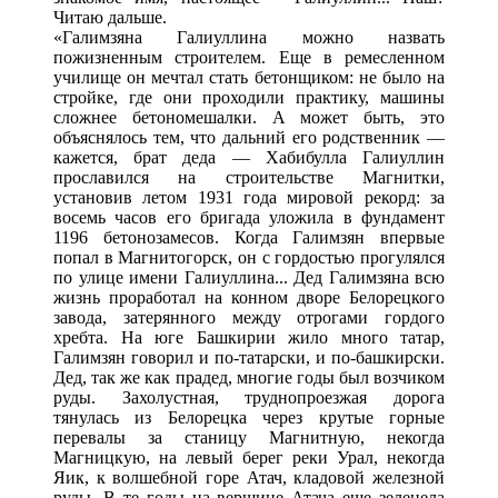
Читаю дальше.
«Галимзяна Галиуллина можно назвать
пожизненным строителем. Еще в ремесленном
училище он мечтал стать бетонщиком: не было на
стройке, где они проходили практику, машины
сложнее бетономешалки. А может быть, это
объяснялось тем, что дальний его родственник —
кажется, брат деда — Хабибулла Галиуллин
прославился на строительстве Магнитки,
установив летом 1931 года мировой рекорд: за
восемь часов его бригада уложила в фундамент
1196 бетонозамесов. Когда Галимзян впервые
попал в Магнитогорск, он с гордостью прогулялся
по улице имени Галиуллина... Дед Галимзяна всю
жизнь проработал на конном дворе Белорецкого
завода, затерянного между отрогами гордого
хребта. На юге Башкирии жило много татар,
Галимзян говорил и по-татарски, и по-башкирски.
Дед, так же как прадед, многие годы был возчиком
руды. Захолустная, труднопроезжая дорога
тянулась из Белорецка через крутые горные
перевалы за станицу Магнитную, некогда
Магницкую, на левый берег реки Урал, некогда
Яик, к волшебной горе Атач, кладовой железной
руды. В те годы на вершине Атача еще зеленела