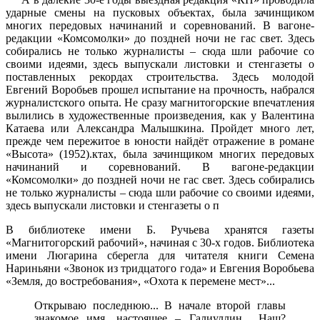
ударные смены на пусковых объектах, была зачинщиком
многих передовых начинаний и соревнований. В вагоне-
редакции «Комсомолки» до поздней ночи не гас свет. Здесь
собирались не только журналисты – сюда шли рабочие со
своими идеями, здесь выпускали листовки и стенгазеты о
поставленных рекордах строительства. Здесь молодой
Евгений Воробьев прошел испытание на прочность, набрался
журналистского опыта. Не сразу магнитогорские впечатления
вылились в художественные произведения, как у Валентина
Катаева или Александра Малышкина. Пройдет много лет,
прежде чем пережитое в юности найдёт отражение в романе
«Высота» (1952).ктах, была зачинщиком многих передовых
начинаний и соревнований. В вагоне-редакции
«Комсомолки» до поздней ночи не гас свет. Здесь собирались
не только журналисты – сюда шли рабочие со своими идеями,
здесь выпускали листовки и стенгазеты о п
В библиотеке имени Б. Ручьева хранятся газеты
«Магнитогорский рабочий», начиная с 30-х годов. Библиотека
имени Люгарина сберегла для читателя книги Семена
Нариньяни «Звонок из тридцатого года» и Евгения Воробьева
«Земля, до востребования», «Охота к перемене мест»...
Открываю последнюю... В начале второй главы
знакомое имя, настоящее – Галиуллин... Наш?