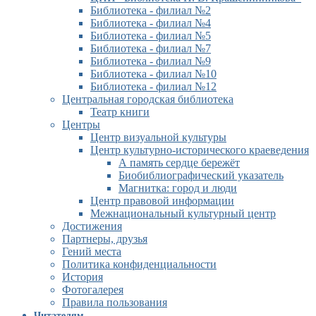
Библиотека - филиал №2
Библиотека - филиал №4
Библиотека - филиал №5
Библиотека - филиал №7
Библиотека - филиал №9
Библиотека - филиал №10
Библиотека - филиал №12
Центральная городская библиотека
Театр книги
Центры
Центр визуальной культуры
Центр культурно-исторического краеведения
А память сердце бережёт
Биобиблиографический указатель
Магнитка: город и люди
Центр правовой информации
Межнациональный культурный центр
Достижения
Партнеры, друзья
Гений места
Политика конфиденциальности
История
Фотогалерея
Правила пользования
Читателям