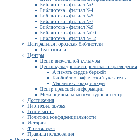
Библиотека - филиал №2
Библиотека - филиал №4
Библиотека - филиал №5
Библиотека - филиал №7
Библиотека - филиал №9
Библиотека - филиал №10
Библиотека - филиал №12
Центральная городская библиотека
Театр книги
Центры
Центр визуальной культуры
Центр культурно-исторического краеведения
А память сердце бережёт
Биобиблиографический указатель
Магнитка: город и люди
Центр правовой информации
Межнациональный культурный центр
Достижения
Партнеры, друзья
Гений места
Политика конфиденциальности
История
Фотогалерея
Правила пользования
Читателям