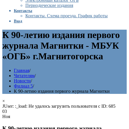
Электронный каталог ОГБ
Периодические издания
Контакты
Контакты. Схема проезда. График работы
Вход
К 90-летию издания первого
журнала Магнитки - МБУК
«ОГБ» г.Магнитогорска
Главная
/
Читателям
/
Новости
/
Филиал 5
/
К 90-летию издания первого журнала Магнитки
×
JUser: :_load: Не удалось загрузить пользователя с ID: 685
03
Ноя
К 90-летию издания первого журнала