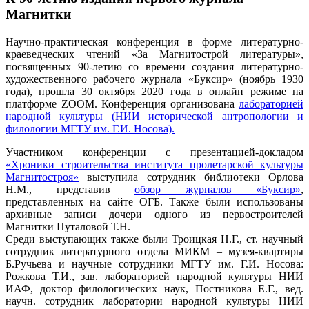
Магнитки
Научно-практическая конференция в форме литературно-
краеведческих чтений «За Магнитострой литературы»,
посвященных 90-летию со времени создания литературно-
художественного рабочего журнала «Буксир» (ноябрь 1930
года), прошла 30 октября 2020 года в онлайн режиме на
платформе ZOOM. Конференция организована
лабораторией
народной культуры (НИИ исторической антропологии и
филологии МГТУ им. Г.И. Носова).
Участником конференции с презентацией-докладом
«Хроники строительства института пролетарской культуры
Магнитостроя»
выступила сотрудник библиотеки Орлова
Н.М., представив
обзор журналов «Буксир»
,
представленных на сайте ОГБ. Также были использованы
архивные записи дочери одного из первостроителей
Магнитки Путаловой Т.Н.
Среди выступающих также были Троицкая Н.Г., ст. научный
сотрудник литературного отдела МИКМ – музея-квартиры
Б.Ручьева и научные сотрудники МГТУ им. Г.И. Носова:
Рожкова Т.И., зав. лабораторией народной культуры НИИ
ИАФ, доктор филологических наук, Постникова Е.Г., вед.
научн. сотрудник лаборатории народной культуры НИИ