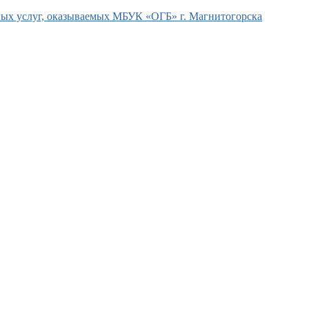
ых услуг, оказываемых МБУК «ОГБ» г. Магнитогорска