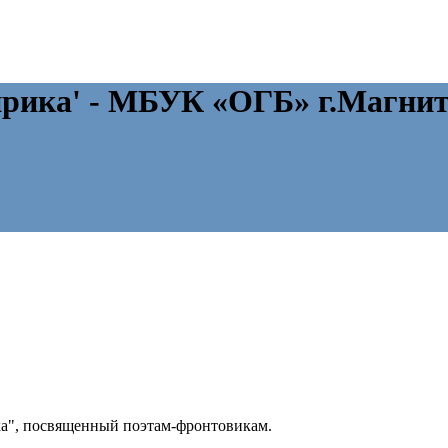
ирика' - МБУК «ОГБ» г.Магнит
ка", посвященный поэтам-фронтовикам.