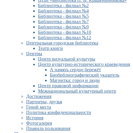
ЦПИ «Библиотека П. В. Крашенинникова»
Библиотека - филиал №2
Библиотека - филиал №4
Библиотека - филиал №5
Библиотека - филиал №7
Библиотека - филиал №9
Библиотека - филиал №10
Библиотека - филиал №12
Центральная городская библиотека
Театр книги
Центры
Центр визуальной культуры
Центр культурно-исторического краеведения
А память сердце бережёт
Биобиблиографический указатель
Магнитка: город и люди
Центр правовой информации
Межнациональный культурный центр
Достижения
Партнеры, друзья
Гений места
Политика конфиденциальности
История
Фотогалерея
Правила пользования