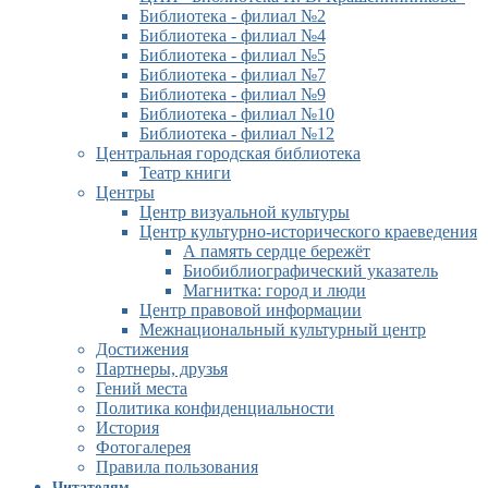
Библиотека - филиал №2
Библиотека - филиал №4
Библиотека - филиал №5
Библиотека - филиал №7
Библиотека - филиал №9
Библиотека - филиал №10
Библиотека - филиал №12
Центральная городская библиотека
Театр книги
Центры
Центр визуальной культуры
Центр культурно-исторического краеведения
А память сердце бережёт
Биобиблиографический указатель
Магнитка: город и люди
Центр правовой информации
Межнациональный культурный центр
Достижения
Партнеры, друзья
Гений места
Политика конфиденциальности
История
Фотогалерея
Правила пользования
Читателям