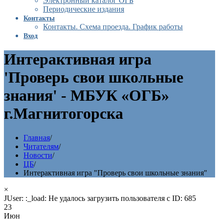
Электронный каталог ОГБ
Периодические издания
Контакты
Контакты. Схема проезда. График работы
Вход
Интерактивная игра
'Проверь свои школьные
знания' - МБУК «ОГБ»
г.Магнитогорска
Главная
/
Читателям
/
Новости
/
ЦБ
/
Интерактивная игра "Проверь свои школьные знания"
×
JUser: :_load: Не удалось загрузить пользователя с ID: 685
23
Июн