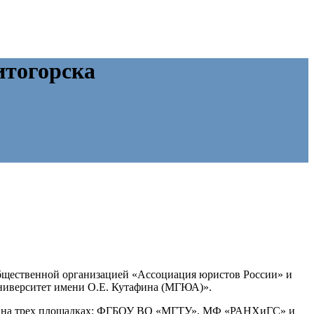
итогорска
общественной организацией «Ассоциация юристов России» и
ниверситет имени О.Е. Кутафина (МГЮА)».
ии» на трех площадках: ФГБОУ ВО «МГТУ», МФ «РАНХиГС» и