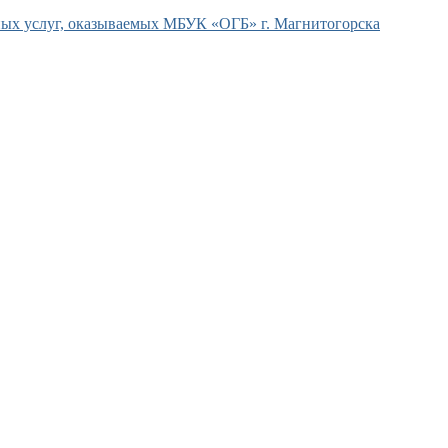
ых услуг, оказываемых МБУК «ОГБ» г. Магнитогорска