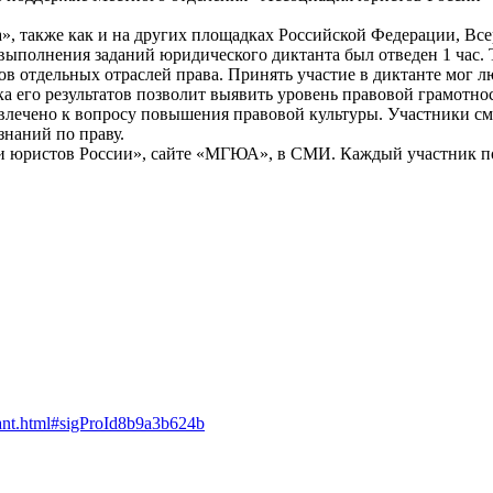
 также как и на других площадках Российской Федерации, Всер
выполнения заданий юридического диктанта был отведен 1 час. Т
 отдельных отраслей права. Принять участие в диктанте мог л
 его результатов позволит выявить уровень правовой грамотнос
лечено к вопросу повышения правовой культуры. Участники см
знаний по праву.
ии юристов России», сайте «МГЮА», в СМИ. Каждый участник по
ktant.html#sigProId8b9a3b624b