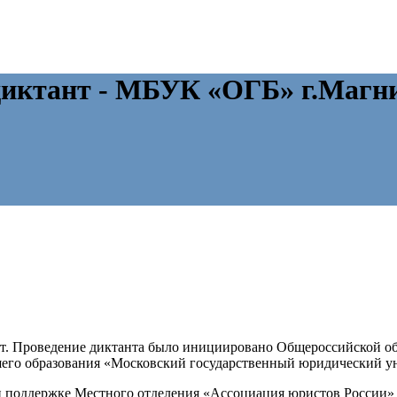
диктант - МБУК «ОГБ» г.Магн
ант. Проведение диктанта было инициировано Общероссийской 
го образования «Московский государственный юридический у
ри поддержке Местного отделения «Ассоциация юристов Росс