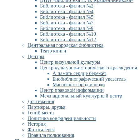
ЦПИ «Библиотека П. В. Крашенинникова»
Библиотека - филиал №2
Библиотека - филиал №4
Библиотека - филиал №5
Библиотека - филиал №7
Библиотека - филиал №9
Библиотека - филиал №10
Библиотека - филиал №12
Центральная городская библиотека
Театр книги
Центры
Центр визуальной культуры
Центр культурно-исторического краеведения
А память сердце бережёт
Биобиблиографический указатель
Магнитка: город и люди
Центр правовой информации
Межнациональный культурный центр
Достижения
Партнеры, друзья
Гений места
Политика конфиденциальности
История
Фотогалерея
Правила пользования