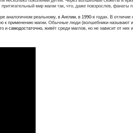
ли несколько поколений детей. Через волшебные сюжеты и ярки
 притягательный мир магии так, что, даже повзрослев, фанаты 
ере аналогичном реальному, в
Англии
, в
1990-х
годах. В отличие 
ью к применению магии. Обычные люди (волшебники называют и
то и
самодостаточно
, живёт среди маглов, но не зависит от них 