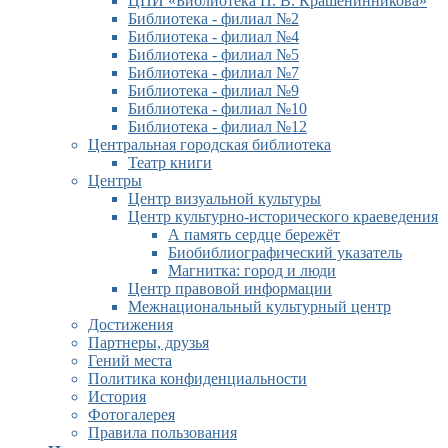
ЦПИ «Библиотека П. В. Крашенинникова»
Библиотека - филиал №2
Библиотека - филиал №4
Библиотека - филиал №5
Библиотека - филиал №7
Библиотека - филиал №9
Библиотека - филиал №10
Библиотека - филиал №12
Центральная городская библиотека
Театр книги
Центры
Центр визуальной культуры
Центр культурно-исторического краеведения
А память сердце бережёт
Биобиблиографический указатель
Магнитка: город и люди
Центр правовой информации
Межнациональный культурный центр
Достижения
Партнеры, друзья
Гений места
Политика конфиденциальности
История
Фотогалерея
Правила пользования