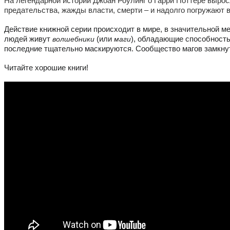
На легендарной истории Джоан Роулинг о Гарри Поттере вырос
предательства, жажды власти, смерти – и надолго погружают в
Действие книжной серии происходит в мире, в значительной м
людей живут
волшебники
(или
маги
), обладающие способност
последние тщательно маскируются. Сообщество магов замкну
Читайте хорошие книги!