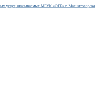
ых услуг, оказываемых МБУК «ОГБ» г. Магнитогорска