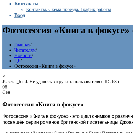
Контакты
Контакты. Схема проезда. График работы
Вход
Фотосессия «Книга в фокусе»
Главная
/
Читателям
/
Новости
/
ЦБ
/
Фотосессия «Книга в фокусе»
×
JUser: :_load: Не удалось загрузить пользователя с ID: 685
06
Сен
Фотосессия «Книга в фокусе»
Фотосессия «Книга в фокусе» - это цикл снимков с разл
посвящён серии романов британской писательницы Джоан 