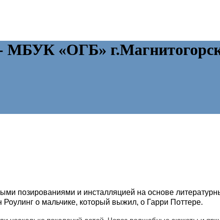
 - МБУК «ОГБ» г.Магнитогорс
ичными позированиями и инсталляцией на основе литератур
Роулинг о мальчике, который выжил, о Гарри Поттере.