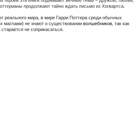
х героев эти книги поднимают вечные темы – дружбы, любви,
поттерианы продолжают тайно ждать письмо из Хогвартса.
от реального мира, в мире Гарри Поттера среди обычных
х маглами) не знают о существовании
волшебников
, так как
и старается не соприкасаться.