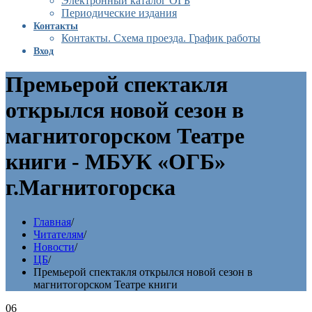
Электронный каталог ОГБ
Периодические издания
Контакты
Контакты. Схема проезда. График работы
Вход
Премьерой спектакля
открылся новой сезон в
магнитогорском Театре
книги - МБУК «ОГБ»
г.Магнитогорска
Главная
/
Читателям
/
Новости
/
ЦБ
/
Премьерой спектакля открылся новой сезон в
магнитогорском Театре книги
06