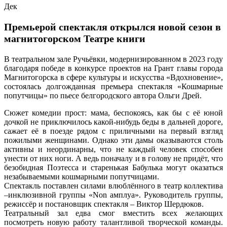
Дек
Премьерой спектакля открылся новой сезон в
магнитогорском Театре книги
В театральном зале Ручьёвки, модернизированном в 2023 году
благодаря победе в конкурсе проектов на Грант главы города
Магнитогорска в сфере культуры и искусства «Вдохновение»,
состоялась долгожданная премьера спектакля «Кошмарные
попутчицы» по пьесе белгородского автора Ольги Дрей.
Сюжет комедии прост: мама, беспокоясь, как бы с её юной
дочкой не приключилось какой-нибудь беды в дальней дороге,
сажает её в поезде рядом с приличными на первый взгляд
пожилыми женщинами. Однако эти дамы оказываются столь
активны и неординарны, что не каждый человек способен
унести от них ноги. А ведь поначалу и в голову не придёт, что
безобидная Поэтесса и старенькая Бабулька могут оказаться
незабываемыми кошмарными попутчицами.
Спектакль поставлен силами влюблённого в театр коллектива
–инклюзивной группы «Non амплуа». Руководитель группы,
режиссёр и постановщик спектакля – Виктор Шердюков.
Театральный зал едва смог вместить всех желающих
посмотреть новую работу талантливой творческой команды.