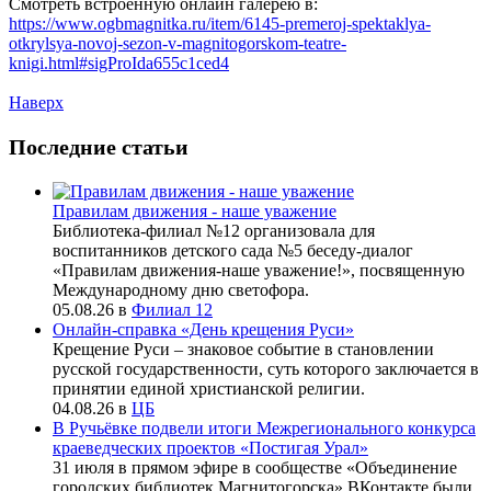
Смотреть встроенную онлайн галерею в:
https://www.ogbmagnitka.ru/item/6145-premeroj-spektaklya-
otkrylsya-novoj-sezon-v-magnitogorskom-teatre-
knigi.html#sigProIda655c1ced4
Наверх
Последние статьи
Правилам движения - наше уважение
Библиотека-филиал №12 организовала для
воспитанников детского сада №5 беседу-диалог
«Правилам движения-наше уважение!», посвященную
Международному дню светофора.
05.08.26
в
Филиал 12
Онлайн-справка «День крещения Руси»
Крещение Руси – знаковое событие в становлении
русской государственности, суть которого заключается в
принятии единой христианской религии.
04.08.26
в
ЦБ
В Ручьёвке подвели итоги Межрегионального конкурса
краеведческих проектов «Постигая Урал»
31 июля в прямом эфире в сообществе «Объединение
городских библиотек Магнитогорска» ВКонтакте были