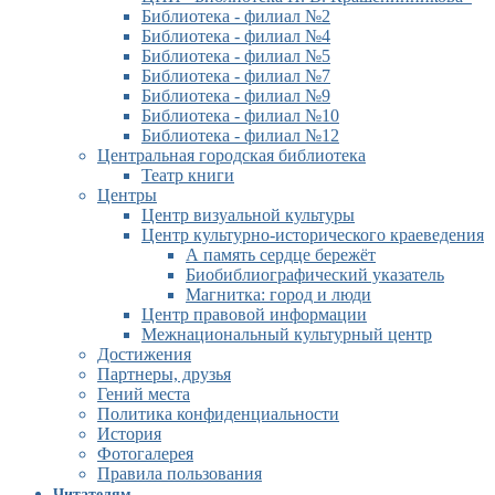
Библиотека - филиал №2
Библиотека - филиал №4
Библиотека - филиал №5
Библиотека - филиал №7
Библиотека - филиал №9
Библиотека - филиал №10
Библиотека - филиал №12
Центральная городская библиотека
Театр книги
Центры
Центр визуальной культуры
Центр культурно-исторического краеведения
А память сердце бережёт
Биобиблиографический указатель
Магнитка: город и люди
Центр правовой информации
Межнациональный культурный центр
Достижения
Партнеры, друзья
Гений места
Политика конфиденциальности
История
Фотогалерея
Правила пользования
Читателям