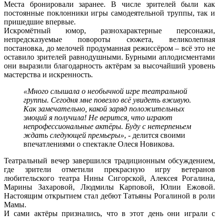
Места бронировали заранее. В числе зрителей были как
постоянные поклонники игры самодеятельной труппы, так и
пришедшие впервые.
Искромётный юмор, разнохарактерные персонажи,
непредсказуемые повороты сюжета, великолепная
постановка, до мелочей продуманная режиссёром – всё это не
оставило зрителей равнодушными. Бурными аплодисментами
они выразили благодарность актёрам за высочайший уровень
мастерства и искренность.
«Много слышала о необычной игре театральной
группы. Сегодня мне повезло всё увидеть вживую.
Как замечательно, какой заряд положительных
эмоций я получила! Не верится, что играют
непрофессиональные актёры. Буду с нетерпеньем
ждать следующей премьеры»
, - делится своими
впечатлениями о спектакле Олеся Новикова.
Театральный вечер завершился традиционным обсуждением,
где зрители отметили прекрасную игру ветеранов
любительского театра Нины Сигорской, Алексея Рогалина,
Марины Захаровой, Людмилы Карповой, Юлии Ежовой.
Настоящим открытием стал дебют Татьяны Рогалиной в роли
Мамы.
И сами актёры признались, что в этот день они играли с