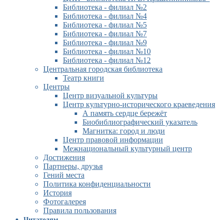
Библиотека - филиал №2
Библиотека - филиал №4
Библиотека - филиал №5
Библиотека - филиал №7
Библиотека - филиал №9
Библиотека - филиал №10
Библиотека - филиал №12
Центральная городская библиотека
Театр книги
Центры
Центр визуальной культуры
Центр культурно-исторического краеведения
А память сердце бережёт
Биобиблиографический указатель
Магнитка: город и люди
Центр правовой информации
Межнациональный культурный центр
Достижения
Партнеры, друзья
Гений места
Политика конфиденциальности
История
Фотогалерея
Правила пользования
Читателям