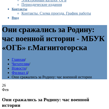
Электронный каталог ОГБ
Периодические издания
Контакты
Контакты. Схема проезда. График работы
Вход
Они сражались за Родину:
час военной истории - МБУК
«ОГБ» г.Магнитогорска
Главная
/
Читателям
/
Новости
/
Филиал 4
/
Они сражались за Родину: час военной истории
26
Фев
Они сражались за Родину: час военной
истории