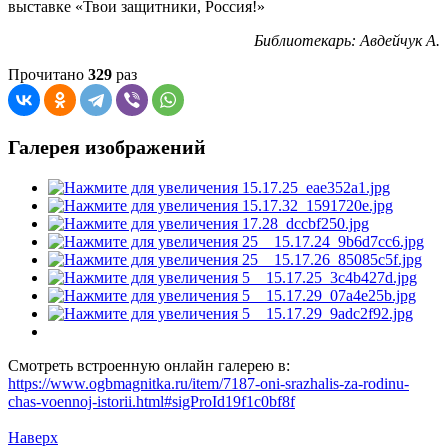
выставке «Твои защитники, Россия!»
Библиотекарь: Авдейчук А.
Прочитано
329
раз
Галерея изображений
Смотреть встроенную онлайн галерею в:
https://www.ogbmagnitka.ru/item/7187-oni-srazhalis-za-rodinu-
chas-voennoj-istorii.html#sigProId19f1c0bf8f
Наверх