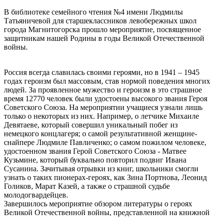
В библиотеке семейного чтения №4 имени Людмилы
Татьяничевой для старшеклассников левобережных школ
города Магнитогорска прошло мероприятие, посвященное
защитникам нашей Родины в годы Великой Отечественной
войны.
Россия всегда славилась своими героями, но в 1941 – 1945
годах героизм был массовым, став нормой поведения многих
людей. За проявленное мужество и героизм в это страшное
время 12770 человек были удостоены высокого звания Героя
Советского Союза. На мероприятии учащиеся узнали лишь
только о некоторых из них. Например, о летчике Михаиле
Девятаеве, который совершил уникальный побег из
немецкого концлагеря; о самой результативной женщине-
снайпере Людмиле Павличенко; о самом пожилом человеке,
удостоенном звания Герой Советского Союза - Матвее
Кузьмине, который буквально повторил подвиг Ивана
Сусанина. Зачитывая отрывки из книг, школьники смогли
узнать о таких пионерах-героях, как Зина Портнова, Леонид
Голиков, Марат Казей, а также о страшной судьбе
молодогвардейцев.
Завершилось мероприятие обзором литературы о героях
Великой Отечественной войны, представленной на книжной