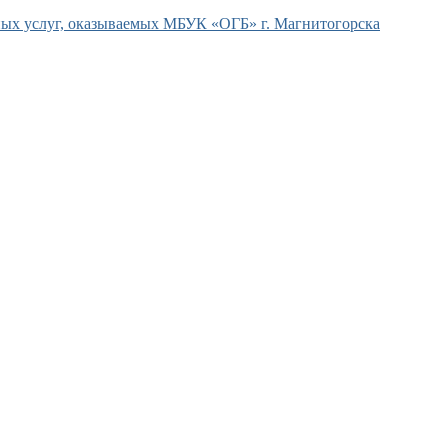
ых услуг, оказываемых МБУК «ОГБ» г. Магнитогорска