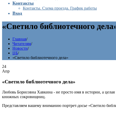
Контакты
Контакты. Схема проезда. График работы
Вход
«Светило библиотечного дела
Главная
/
Читателям
/
Новости
/
ЦБ
/
«Светило библиотечного дела»
24
Апр
«Светило библиотечного дела»
Любовь Борисовна Хавкина - не просто имя в истории, а целая
книжных сокровищниц.
Представляем вашему вниманию портрет-досье «Светило библи