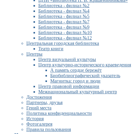
ЦПИ «Библиотека П. В. Крашенинникова»
Библиотека - филиал №2
Библиотека - филиал №4
Библиотека - филиал №5
Библиотека - филиал №7
Библиотека - филиал №9
Библиотека - филиал №10
Библиотека - филиал №12
Центральная городская библиотека
Театр книги
Центры
Центр визуальной культуры
Центр культурно-исторического краеведения
А память сердце бережёт
Биобиблиографический указатель
Магнитка: город и люди
Центр правовой информации
Межнациональный культурный центр
Достижения
Партнеры, друзья
Гений места
Политика конфиденциальности
История
Фотогалерея
Правила пользования