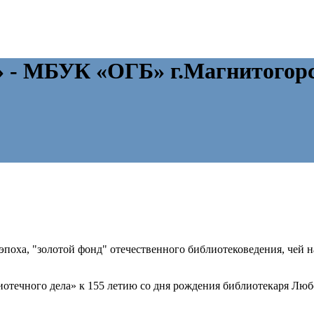
» - МБУК «ОГБ» г.Магнитогор
 эпоха, "золотой фонд" отечественного библиотековедения, чей
отечного дела» к 155 летию со дня рождения библиотекаря Лю