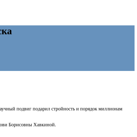
ска
 научный подвиг подарил стройность и порядок миллионам
бови Борисовны Хавкиной.