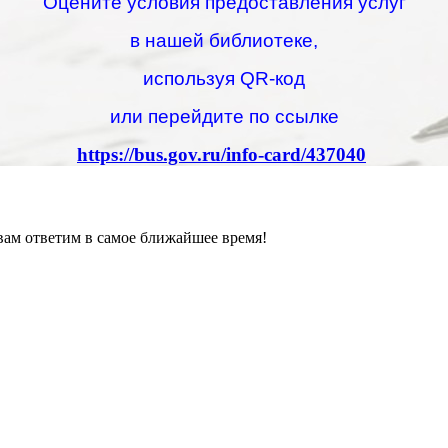
Оцените условия предоставления услуг
в нашей библиотеке,
используя QR-код
или перейдите по ссылке
https://bus.gov.ru/info-card/437040
вам ответим в самое ближайшее время!