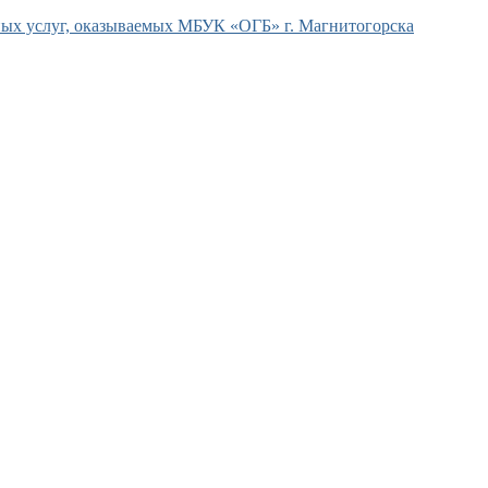
ых услуг, оказываемых МБУК «ОГБ» г. Магнитогорска