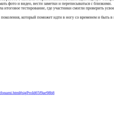
ать фото и видео, вести заметки и переписываться с близкими.
а итоговое тестирование, где участники смогли проверить усво
околения, который поможет идти в ногу со временем и быть в ку
rtfonami.html#sigProId65f9ae98b8