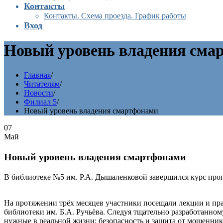
Контакты
Контакты. Схема проезда. График работы
Вход
Новый уровень владения сма
Главная
/
Читателям
/
Новости
/
Филиал 5
/
Новый уровень владения смартфонами
07
Май
Новый уровень владения смартфонами
В библиотеке №5 им. Р.А. Дышаленковой завершился курс про
На протяжении трёх месяцев участники посещали лекции и пр
библиотеки им. Б.А. Ручьёва. Следуя тщательно разработанно
нужные в реальной жизни: безопасность и защита от мошеннико