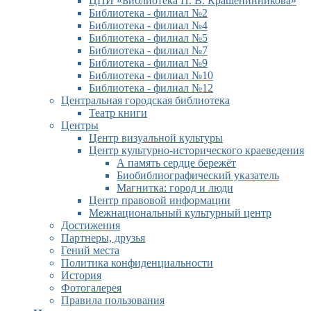
ЦПИ «Библиотека П. В. Крашенинникова»
Библиотека - филиал №2
Библиотека - филиал №4
Библиотека - филиал №5
Библиотека - филиал №7
Библиотека - филиал №9
Библиотека - филиал №10
Библиотека - филиал №12
Центральная городская библиотека
Театр книги
Центры
Центр визуальной культуры
Центр культурно-исторического краеведения
А память сердце бережёт
Биобиблиографический указатель
Магнитка: город и люди
Центр правовой информации
Межнациональный культурный центр
Достижения
Партнеры, друзья
Гений места
Политика конфиденциальности
История
Фотогалерея
Правила пользования