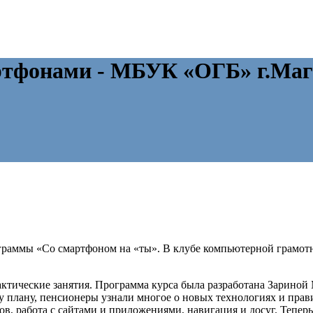
ртфонами - МБУК «ОГБ» г.Маг
граммы «Со смартфоном на «ты». В клубе компьютерной грамотн
актические занятия. Программа курса была разработана Зарино
му плану, пенсионеры узнали многое о новых технологиях и пр
в, работа с сайтами и приложениями, навигация и досуг. Тепер