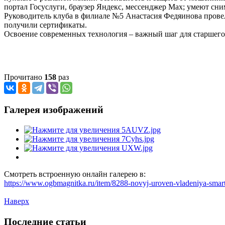
портал Госуслуги, браузер Яндекс, мессенджер Max; умеют сним
Руководитель клуба в филиале №5 Анастасия Федяинова провел
получили сертификаты.
Освоение современных технология – важный шаг для старшего п
Прочитано
158
раз
Галерея изображений
Смотреть встроенную онлайн галерею в:
https://www.ogbmagnitka.ru/item/8288-novyj-uroven-vladeniya-sma
Наверх
Последние статьи