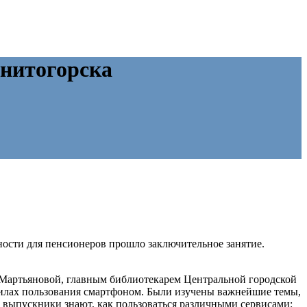
нитогорска
ости для пенсионеров прошло заключительное занятие.
й Мартьяновой, главным библиотекарем Центральной городской
авилах пользования смартфоном. Были изучены важнейшие темы,
ь выпускники знают, как пользоваться различными сервисами: