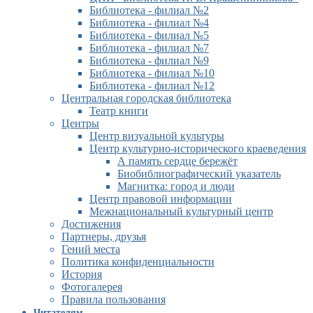
Библиотека - филиал №2
Библиотека - филиал №4
Библиотека - филиал №5
Библиотека - филиал №7
Библиотека - филиал №9
Библиотека - филиал №10
Библиотека - филиал №12
Центральная городская библиотека
Театр книги
Центры
Центр визуальной культуры
Центр культурно-исторического краеведения
А память сердце бережёт
Биобиблиографический указатель
Магнитка: город и люди
Центр правовой информации
Межнациональный культурный центр
Достижения
Партнеры, друзья
Гений места
Политика конфиденциальности
История
Фотогалерея
Правила пользования
Читателям