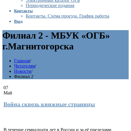
Электронный каталог ОГБ
Периодические издания
Контакты
Контакты. Схема проезда. График работы
Вход
Филиал 2 - МБУК «ОГБ»
г.Магнитогорска
Главная
/
Читателям
/
Новости
/
Филиал 2
07
Май
Война сквозь книжные страницы
В течение семнадцати лет в России и за её пределами